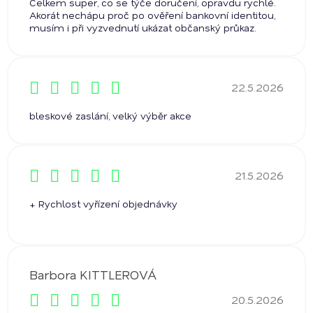
Celkem super, co se týče doručení, opravdu rychlé.
Akorát nechápu proč po ověření bankovní identitou,
musím i při vyzvednutí ukázat občanský průkaz.
22.5.2026
Hodnocení obchodu je 5 z 5 hvězdiček.
bleskové zaslání, velký výběr akce
21.5.2026
Hodnocení obchodu je 5 z 5 hvězdiček.
+ Rychlost vyřízení objednávky
Barbora KITTLEROVÁ
20.5.2026