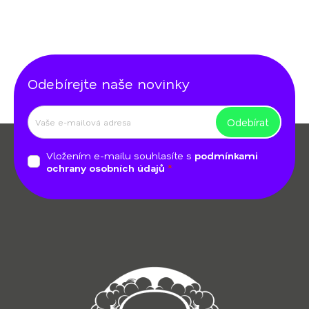
á
v
á
d
n
a
í
c
í
p
Odebírejte naše novinky
r
v
Odebírat
k
Z
y
á
v
Vložením e-mailu souhlasíte s
podmínkami
p
ochrany osobních údajů
ý
a
p
t
i
s
í
u