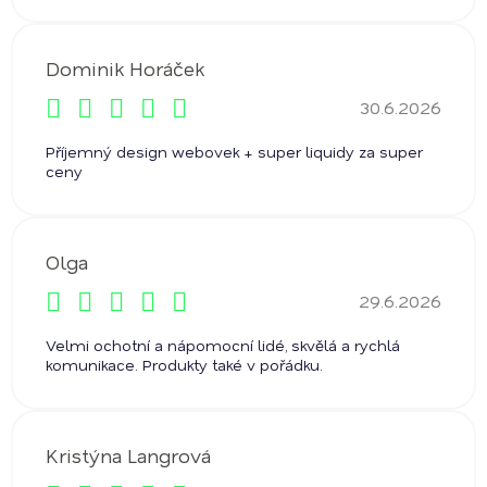
Dominik Horáček
30.6.2026
Hodnocení obchodu je 5 z 5 hvězdiček.
Příjemný design webovek + super liquidy za super
ceny
Olga
29.6.2026
Hodnocení obchodu je 5 z 5 hvězdiček.
Velmi ochotní a nápomocní lidé, skvělá a rychlá
komunikace. Produkty také v pořádku.
Kristýna Langrová