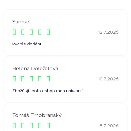
p
i
s
Samuel
h
12.7.2026
o
Hodnocení obchodu je 5 z 5 hvězdiček.
d
Rychle dodání
n
o
c
Helena Doleželová
e
10.7.2026
n
Hodnocení obchodu je 5 z 5 hvězdiček.
í
Zbožňuji tento eshop ráda nakupují
Tomáš Trnobranský
8.7.2026