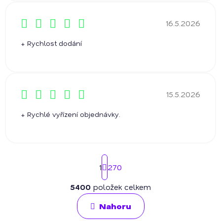
16.5.2026
Hodnocení obchodu je 5 z 5 hvězdiček.
+ Rychlost dodání
15.5.2026
Hodnocení obchodu je 5 z 5 hvězdiček.
+ Rychlé vyřízení objednávky.
S
1
270
t
r
á
5400
položek celkem
O
n
v
k
Nahoru
l
o