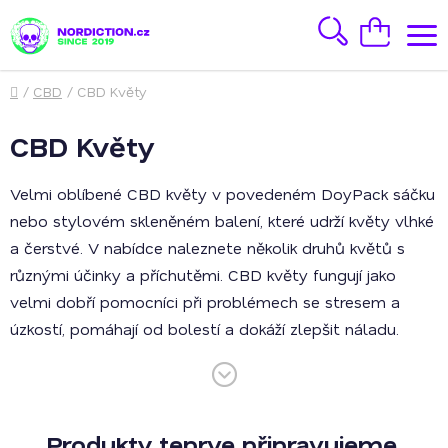
Přejít
na
Hledat
Nákupní
obsah
košík
Domů
/
CBD
/
CBD Květy
CBD Květy
Velmi oblíbené CBD květy v povedeném DoyPack sáčku
nebo stylovém skleněném balení, které udrží květy vlhké
a čerstvé. V nabídce naleznete několik druhů květů s
různými účinky a příchutěmi. CBD květy fungují jako
velmi dobří pomocníci při problémech se stresem a
úzkostí, pomáhají od bolestí a dokáží zlepšit náladu.
Odrůdy jsou velmi silné relaxanty. V nabídce naleznete
příchutě jako je jahoda nebo citron. CBD květy jsou
paličky technického a zcela legálního konopí, obsahují až
8% CBD a škálu dalších kanabinoidů. Jsou pěstovány v
Produkty teprve připravujeme.