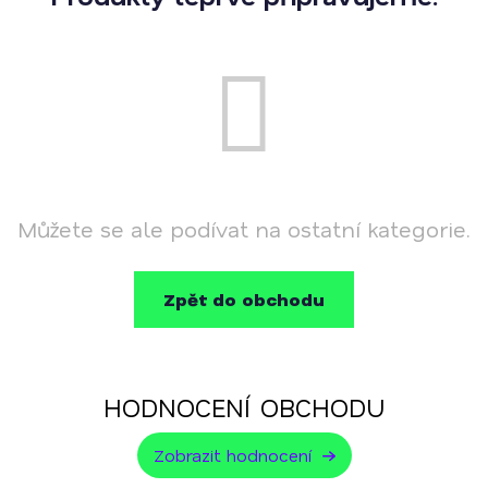
italských nebo španělských pěstírnách pod poctivým
dohledem farmářů. CBD květy jsou primárně určeny pro
výrobu mastí.
Více se o CBD dočtete zde.
Produkt je určen k dalšímu zpracování, není určen ke
kouření či přímé konzumaci. Laboratorně
Můžete se ale podívat na ostatní kategorie.
testováno. Produkt v souladu se zákonem
§5
č.167/1998. 100% květy technického konopí. Pouze
Zpět do obchodu
pro starší 18 let. Vhodný pro výrobu masti.
HODNOCENÍ OBCHODU
Zobrazit hodnocení