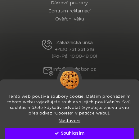
Dárkové poukazy
Centrum reklamací
Ověření věku
Zákaznická linka
+420 731 231 218
(Po-Pá: 10:00-18:00)
info@nordiction.cz
Tento web používá soubory cookie. Dalším procházením
tohoto webu vyjadřujete souhlas s jejich používáním. Svůj
souhlas můžete kdykoliv odvolat (vyvolejte znovu okno
přes odkaz "Cookies" v patičce webu).
Nastavení
Vytvořil Shoptet Premium
&
PekneWeby
Copyright 2026
Nordiction.cz
. Všechna práva
Souhlasím
vyhrazena.
Upravit nastavení cookies