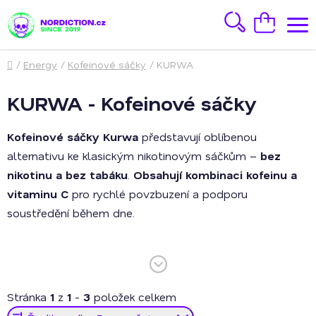
Přejít
na
Hledat
Nákupní
obsah
košík
Domů
/
Energy
/
Kofeinové sáčky
/
KURWA
KURWA - Kofeinové sáčky
Kofeinové sáčky Kurwa
představují oblíbenou
alternativu ke klasickým nikotinovým sáčkům –
bez
nikotinu a bez tabáku
.
Obsahují kombinaci kofeinu a
vitaminu C
pro rychlé povzbuzení a podporu
soustředění během dne.
Značka Kurwa je známá výraznými příchutěmi a silným
efektem, přičemž na výběr jsou 3 originální varianty.
Ideální volba pro každého, kdo hledá energii pohodlně a
Stránka
1
z
1
-
3
položek celkem
diskrétně.
Ř