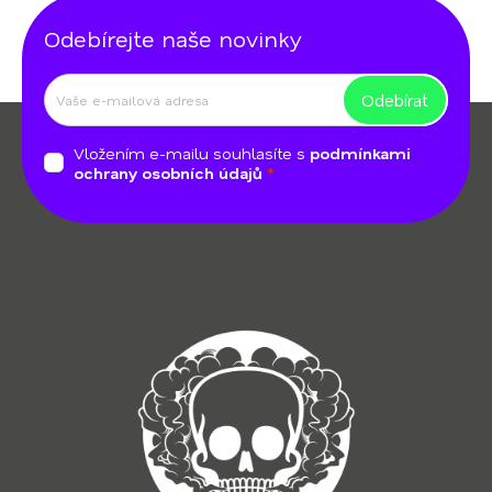
ý
Odebírejte naše novinky
p
i
s
Odebírat
Z
u
á
Vložením e-mailu souhlasíte s
podmínkami
p
ochrany osobních údajů
a
t
í