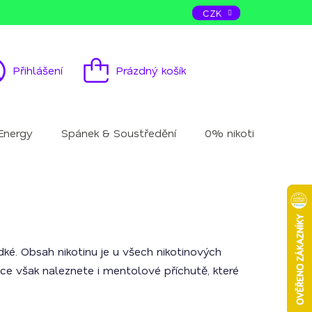
ás
Kontakt
CZK
Přihlášení
Prázdný košík
Nákupní
košík
Energy
Spánek & Soustředění
0% nikotinu
Mu
dké. Obsah nikotinu je u všech nikotinových
ídce však naleznete i mentolové příchutě, které