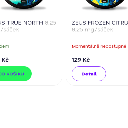
US TRUE NORTH
8,25
ZEUS FROZEN CITR
/sáček
8,25 mg/sáček
adem
Momentálně nedostupné
 Kč
129 Kč
DO KOŠÍKU
Detail