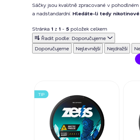
Sáčky jsou kvalitně zpracované v pohodlné
a nadstandardní.
Hledáte-li tedy nikotinové
Stránka
1
z
1
-
5
položek celkem
Ř
Řadit podle:
Doporučujeme
a
Doporučujeme
Nejlevnější
Nejdražší
Ne
z
e
n
í
V
p
ý
r
TIP
p
o
i
d
s
u
p
k
r
t
o