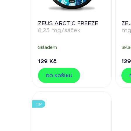
ů
d
u
k
ZEUS ARCTIC FREEZE
ZE
t
8,25 mg/sáček
mg
ů
Skladem
Skl
129 Kč
129
DO KOŠÍKU
TIP