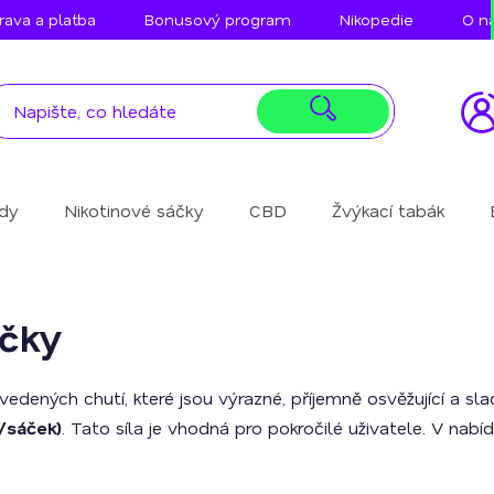
ava a platba
Bonusový program
Nikopedie
O n
idy
Nikotinové sáčky
CBD
Žvýkací tabák
áčky
edených chutí, které jsou výrazné, příjemně osvěžující a sla
/sáček)
. Tato síla je vhodná pro pokročilé uživatele. V nab