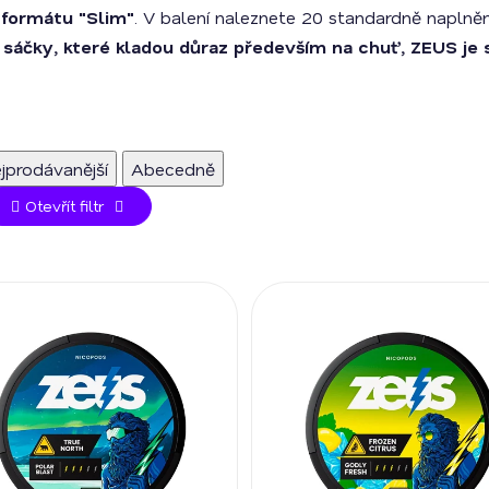
m
formátu "Slim"
. V balení naleznete 20 standardně naplněn
 sáčky, které kladou důraz především na chuť, ZEUS je 
jprodávanější
Abecedně
Otevřít filtr