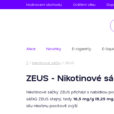
Přejít
Hodnocení obchodu
Ověření věku
Dopr
na
obsah
Akce
Novinky
E-cigarety
E-liqu
Domů
/
Nikotinové sáčky
/
ZEUS
ZEUS - Nikotinové s
Nikotinové sáčky ZEUS přichází s nabídkou pov
sáčků ZEUS stejný, tedy
16,5 mg/g (8,25 mg
sílu nikotinu pocitově zvýší.