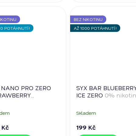
IKOTINU
BEZ NIKOTINU
00 POTÁHNUTÍ!
AŽ 1000 POTÁHNUTÍ!
O NANO PRO ZERO
SYX BAR BLUEBERR
RAWBERRY
ICE ZERO
0% nikoti
TERMELON ICE
0%
otinu
adem
Skladem
 Kč
199 Kč