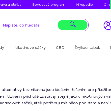
ava a platba
Bonusový program
Nikopedie
O n
idy
Nikotinové sáčky
CBD
Žvýkací tabák
é alternativy bez nikotinu jsou ideálním řešením pro příleži
. Užívání i příchutě zůstávají stejné jako u nikotinových va
ikotinových sáčků, kteří potřebují mít něco pod rtem a není p