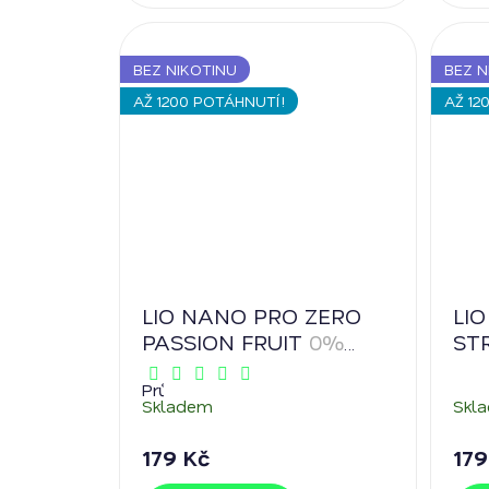
BEZ NIKOTINU
BEZ N
AŽ 1200 POTÁHNUTÍ!
AŽ 12
LIO NANO PRO ZERO
LI
PASSION FRUIT
0%
ST
nikotinu
WA
Průměrné
nik
Skladem
Skl
hodnocení
produktu
je
179 Kč
179
5,0
z