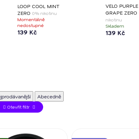
VELO PURPLE
LOOP COOL MINT
GRAPE ZERO
ZERO
0% nikotinu
Momentálně
nikotinu
nedostupné
Skladem
139 Kč
139 Kč
jprodávanější
Abecedně
Otevřít filtr