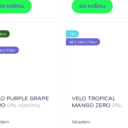
DO KOŠÍKU
DO KOŠÍKU
NKA
TIP
BEZ NIKOTINU
IKOTINU
LO PURPLE GRAPE
VELO TROPICAL
RO
0% nikotinu
MANGO ZERO
0%
nikotinu
adem
Skladem