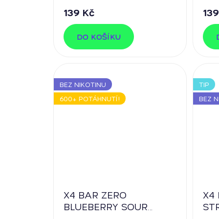
139 Kč
139
DO KOŠÍKU
BEZ NIKOTINU
TIP
600+ POTÁHNUTÍ!
BEZ N
X4 BAR ZERO
X4
BLUEBERRY SOUR
ST
RASPBERRY
0%
WA