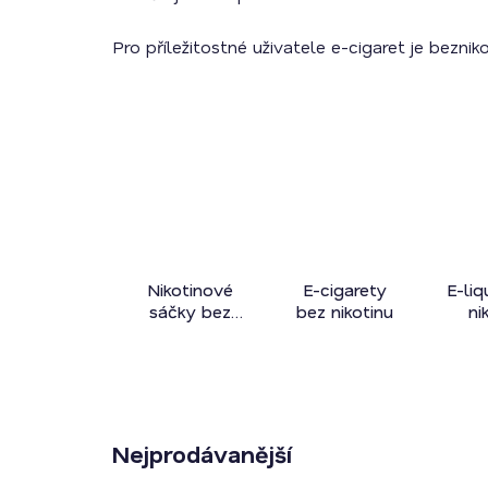
Pro příležitostné uživatele e-cigaret je bezni
užívat vapování!
Nikotinové
E-cigarety
E-liq
sáčky bez
bez nikotinu
ni
nikotinu
Nejprodávanější