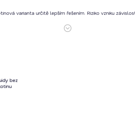
kotinová varianta určitě lepším řešením. Riziko vzniku závis
uidy bez
kotinu