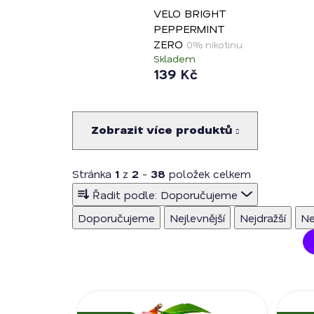
VELO BRIGHT
PEPPERMINT
ZERO
0% nikotinu
Skladem
139 Kč
Zobrazit více produktů
Stránka
1
z
2
-
38
položek celkem
Ř
Řadit podle:
Doporučujeme
a
Doporučujeme
Nejlevnější
Nejdražší
Ne
z
e
n
í
V
p
ý