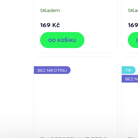
nikotinu
nik
Skladem
Skl
169 Kč
169
DO KOŠÍKU
BEZ NIKOTINU
TIP
BEZ N