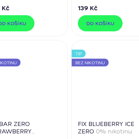
 Kč
139 Kč
DO KOŠÍKU
DO KOŠÍKU
TIP
IKOTINU
BEZ NIKOTINU
 BAR ZERO
FIX BLUEBERRY ICE
RAWBERRY
ZERO
0% nikotinu
TERMELON
0%