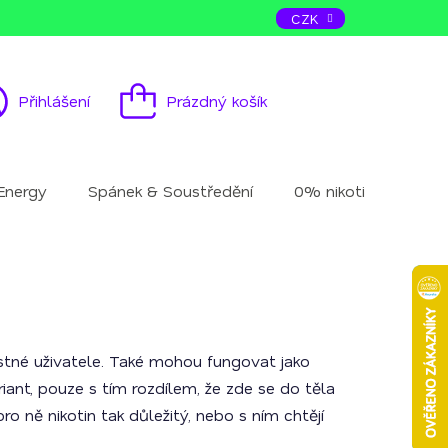
ás
Kontakt
CZK
Přihlášení
Prázdný košík
Nákupní
košík
Energy
Spánek & Soustředění
0% nikotinu
Mu
tostné uživatele. Také mohou fungovat jako
riant, pouze s tím rozdílem, že zde se do těla
ro ně nikotin tak důležitý, nebo s ním chtějí