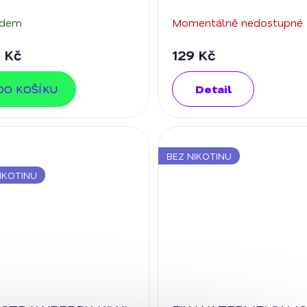
otinu
adem
Momentálně nedostupné
 Kč
129 Kč
DO KOŠÍKU
Detail
BEZ NIKOTINU
IKOTINU