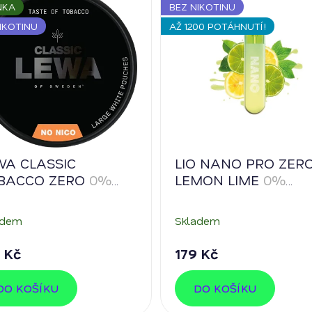
NKA
BEZ NIKOTINU
IKOTINU
AŽ 1200 POTÁHNUTÍ!
WA CLASSIC
LIO NANO PRO ZER
BACCO ZERO
0%
LEMON LIME
0%
otinu
nikotinu
adem
Skladem
 Kč
179 Kč
DO KOŠÍKU
DO KOŠÍKU