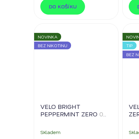
5
hvězdiček.
DO KOŠÍKU
NOVINKA
NOVI
BEZ NIKOTINU
TIP
BEZ N
VELO BRIGHT
VE
PEPPERMINT ZERO
0%
ZE
nikotinu
Skladem
Skl