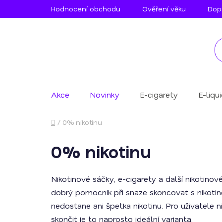
Přejít
Hodnocení obchodu
Ověření věku
Dopr
na
obsah
Akce
Novinky
E-cigarety
E-liqu
Domů
/
0% nikotinu
0% nikotinu
Nikotinové sáčky, e-cigarety a další nikotinov
dobrý pomocník při snaze skoncovat s nikotinem
nedostane ani špetka nikotinu. Pro uživatele n
skončit je to naprosto ideální varianta.