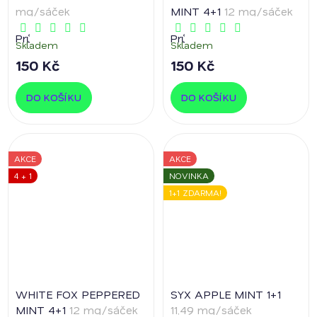
mg/sáček
MINT 4+1
12 mg/sáček
Průměrné
Průměrné
Skladem
Skladem
hodnocení
hodnocení
produktu
produktu
150 Kč
150 Kč
je
je
5,0
5,0
z
z
DO KOŠÍKU
DO KOŠÍKU
5
5
hvězdiček.
hvězdiček.
AKCE
AKCE
4 + 1
NOVINKA
1+1 ZDARMA!
WHITE FOX PEPPERED
SYX APPLE MINT 1+1
MINT 4+1
12 mg/sáček
11,49 mg/sáček