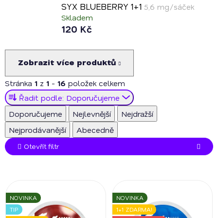
SYX BLUEBERRY 1+1
5,6 mg/sáček
Skladem
120 Kč
Zobrazit více produktů
Stránka
1
z
1
-
16
položek celkem
Ř
Řadit podle:
Doporučujeme
a
Doporučujeme
Nejlevnější
Nejdražší
z
Nejprodávanější
Abecedně
e
n
Otevřít filtr
í
p
V
r
ý
o
NOVINKA
NOVINKA
p
d
TIP
1+1 ZDARMA!