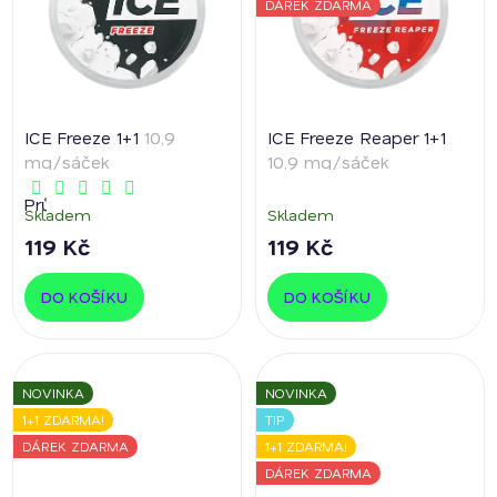
DÁREK ZDARMA
ICE Freeze 1+1
10,9
ICE Freeze Reaper 1+1
mg/sáček
10,9 mg/sáček
Průměrné
Skladem
Skladem
hodnocení
produktu
119 Kč
119 Kč
je
5,0
z
DO KOŠÍKU
DO KOŠÍKU
5
hvězdiček.
NOVINKA
NOVINKA
1+1 ZDARMA!
TIP
DÁREK ZDARMA
1+1 ZDARMA!
DÁREK ZDARMA