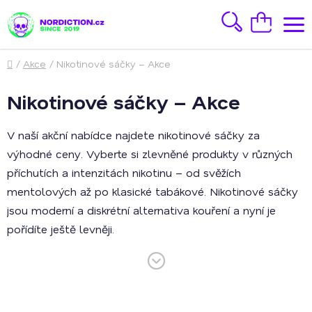
Přejít
na
Hledat
Nákupní
obsah
košík
Domů
/
Akce
/
Nikotinové sáčky – Akce
Nikotinové sáčky – Akce
V naší akční nabídce najdete nikotinové sáčky za
výhodné ceny. Vyberte si zlevněné produkty v různých
příchutích a intenzitách nikotinu – od svěžích
mentolových až po klasické tabákové. Nikotinové sáčky
jsou moderní a diskrétní alternativa kouření a nyní je
pořídíte ještě levněji.