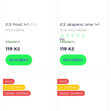
ICE Frost 1+1
10,9
ICE Jalapeno Lime 1+1
mg/sáček
10,9 mg/sáček
Průměrné
Skladem
Skladem
hodnocení
produktu
119 Kč
119 Kč
je
5,0
z
DO KOŠÍKU
DO KOŠÍKU
5
hvězdiček.
AKCE
AKCE
1+1 ZDARMA!
1+1 ZDARMA!
DÁREK ZDARMA
DÁREK ZDARMA