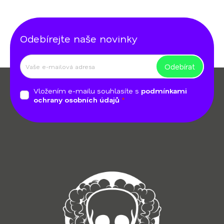
y
v
ý
Odebírejte naše novinky
p
i
s
Odebírat
Z
u
á
Vložením e-mailu souhlasíte s
podmínkami
p
ochrany osobních údajů
a
t
í