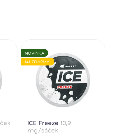
NOVINKA
1+1 ZDARMA!
áček
ICE Freeze
10,9
mg/sáček