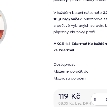
z
5
hvězdiček.
V každém balení naleznete
2
10,9 mg/sáček.
Nikotinové sá
a pečlivě vybraných surovin, kt
příjemný chuťový profil.
AKCE 1+1 Zdarma! Ke každé
ks zdarma!
Dostupnost
Můžeme doručit do:
Možnosti doručení
119 Kč
98,35 Kč bez DPH