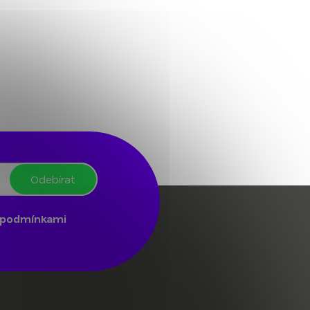
Odebírat
podmínkami