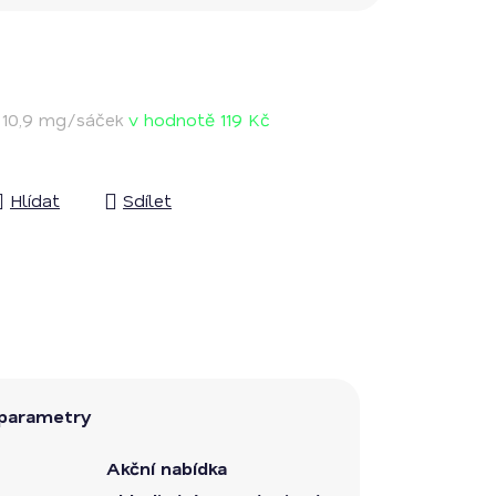
h
10,9 mg/sáček
v hodnotě 119 Kč
Hlídat
Sdílet
parametry
Akční nabídka