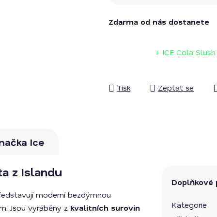
Měrná cena:
Zdarma od nás dostanete
+ ICE Cola Slus
Tisk
Zeptat se
načka
Ice
ta z Islandu
Doplňkové 
představují moderní bezdýmnou
Kategorie
ům. Jsou vyráběny z
kvalitních surovin