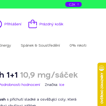
ás
Kontakt
CZK
Přihlášení
Prázdný košík
Nákupní
košík
Energy
Spánek & Soustředění
0% nikotinu
Mu
h 1+1
10,9 mg/sáček
Podrobnosti hodnocení
Značka:
Ice
ush
s příchutí sladké a osvěžující coly, která
divý chuťový zážitek.