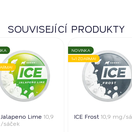
SOUVISEJÍCÍ PRODUKTY
NKA
NOVINKA
1+1 ZDARMA!
DARMA!
 Jalapeno Lime
10,9
ICE Frost
10,9 mg/s
/sáček