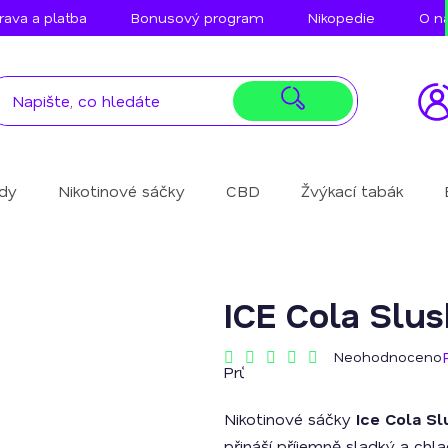
ava a platba
Bonusový program
Nikopedie
O n
idy
Nikotinové sáčky
CBD
Žvýkací tabák
ICE Cola Slus
Neohodnoceno
Průměrné
hodnocení
produktu
Nikotinové sáčky
Ice Cola Sl
je
0,0
přináší příjemně sladký a chla