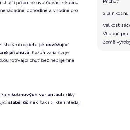
Příchuť
chuť i příjemné uvolňování nikotinu.
 nenápadné, pohodlné a vhodné pro
Síla nikotinu
Velikost sáč
Vhodné pro
Země výrob
zi kterými najdete jak
osvěžující
cné příchutě
. Každá varianta je
dlouhotrvající chuť bez nepříjemné
lika
nikotinových variantách
, díky
jící
slabší účinek
, tak i ti, kteří hledají