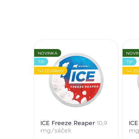
NOVINKA
NOVI
TIP
TIP
1+1 ZDARMA!
1+1 Z
ICE Freeze Reaper
10,9
ICE
mg/sáček
mg