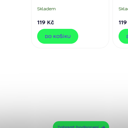
Skladem
Skl
119 Kč
119
DO KOŠÍKU
Zobrazit hodnocení