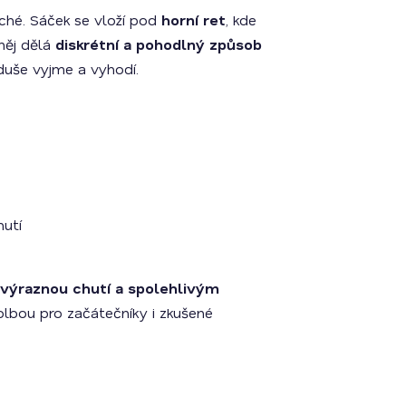
uché. Sáček se vloží pod
horní ret
, kde
 něj dělá
diskrétní a pohodlný způsob
oduše vyjme a vyhodí.
utí
 výraznou chutí a spolehlivým
volbou pro začátečníky i zkušené