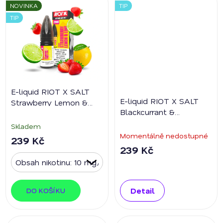
NOVINKA
TIP
TIP
E-liquid RIOT X SALT
E-liquid RIOT X SALT
Strawberry Lemon &
Blackcurrant &
Lime
Passionfruit
Skladem
Momentálně nedostupné
239 Kč
239 Kč
Detail
DO KOŠÍKU