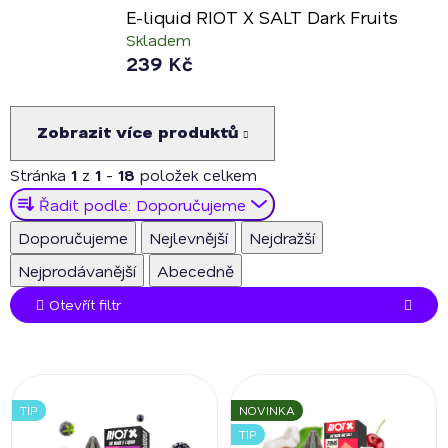
potahování, rychlé vstřebávání nikotinu a intenzivní
E-liquid RIOT X SALT Dark Fruits
chuťový prožitek
.
Skladem
239 Kč
Ať už dáváte přednost
sladkým ovocným mixům
,
osvěžujícím citrusům
nebo
energickým colovým
příchutím
, Riot X Salt Vám nabídne nezapomenutelný
Zobrazit více produktů
zážitek, který promění každé potáhnutí ve skutečnou
explozi chutí.
Stránka
1
z
1
-
18
položek celkem
Ř
Řadit podle:
Doporučujeme
a
Doporučujeme
Nejlevnější
Nejdražší
z
Nejprodávanější
Abecedně
e
n
Otevřít filtr
í
p
V
r
ý
o
TIP
NOVINKA
p
d
TIP