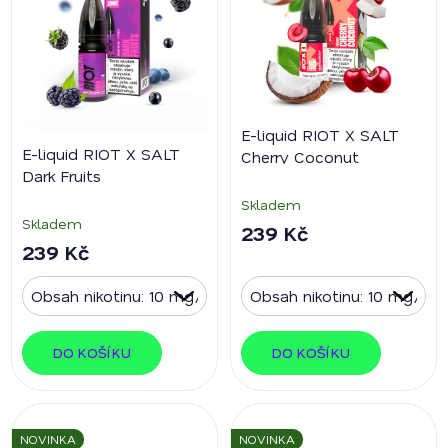
i
u
s
k
p
t
r
ů
o
d
E-liquid RIOT X SALT
E-liquid RIOT X SALT
u
Cherry Coconut
Dark Fruits
k
Skladem
t
Skladem
239 Kč
ů
239 Kč
DO KOŠÍKU
DO KOŠÍKU
NOVINKA
NOVINKA