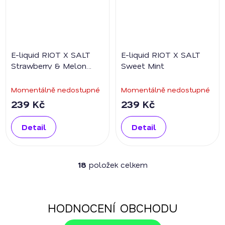
E-liquid RIOT X SALT
E-liquid RIOT X SALT
Strawberry & Melon
Sweet Mint
Chew
Momentálně nedostupné
Momentálně nedostupné
239 Kč
239 Kč
Detail
Detail
18
položek celkem
O
v
l
á
HODNOCENÍ OBCHODU
d
a