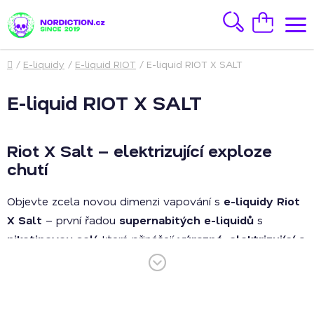
Přejít
na
Hledat
Nákupní
obsah
košík
Domů
/
E-liquidy
/
E-liquid RIOT
/
E-liquid RIOT X SALT
E-liquid RIOT X SALT
Riot X Salt – elektrizující exploze
chutí
Objevte zcela novou dimenzi vapování s
e-liquidy
Riot
X Salt
– první řadou
supernabitých e-liquidů
s
nikotinovou solí
, které přinášejí
výrazné, elektrizující a
nezaměnitelné chutě
. Každá příchuť z této prémiové
série byla pečlivě vytvořena, aby poskytla intenzivní
zážitek, který nově definuje pojem vapování.