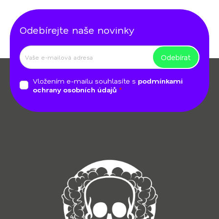
v
ý
Odebírejte naše novinky
p
i
s
Odebírat
Z
u
á
Vložením e-mailu souhlasíte s
podmínkami
p
ochrany osobních údajů
a
t
í