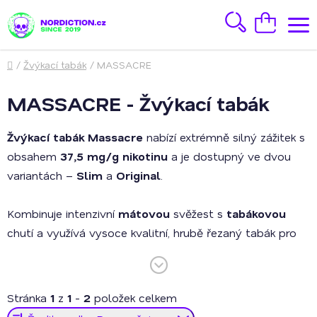
Přejít
na
Hledat
Nákupní
obsah
košík
Domů
/
Žvýkací tabák
/
MASSACRE
MASSACRE - Žvýkací tabák
Žvýkací tabák Massacre
nabízí extrémně silný zážitek s
obsahem
37,5 mg/g nikotinu
a je dostupný ve dvou
variantách –
Slim
a
Original
.
Kombinuje intenzivní
mátovou
svěžest s
tabákovou
chutí a využívá vysoce kvalitní, hrubě řezaný tabák pro
maximální účinek. Sáčky jsou vyrobeny z inovovaného,
pevnějšího a pohodlnějšího materiálu, který perfektně
sedí pod rtem.
Stránka
1
z
1
-
2
položek celkem
Ř