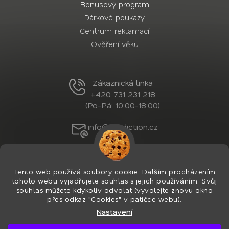
Bonusový program
Dárkové poukazy
Centrum reklamací
Ověření věku
Zákaznická linka
+420 731 231 218
(Po-Pá: 10:00-18:00)
info@nordiction.cz
Tento web používá soubory cookie. Dalším procházením
tohoto webu vyjadřujete souhlas s jejich používáním. Svůj
souhlas můžete kdykoliv odvolat (vyvolejte znovu okno
přes odkaz "Cookies" v patičce webu).
Nastavení
Vytvořil Shoptet Premium
&
PekneWeby
Copyright 2026
Nordiction.cz
. Všechna práva