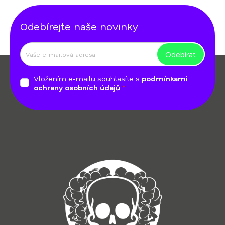
Odebírejte naše novinky
Odebírat
Z
á
Vložením e-mailu souhlasíte s
podmínkami
p
ochrany osobních údajů
a
t
í