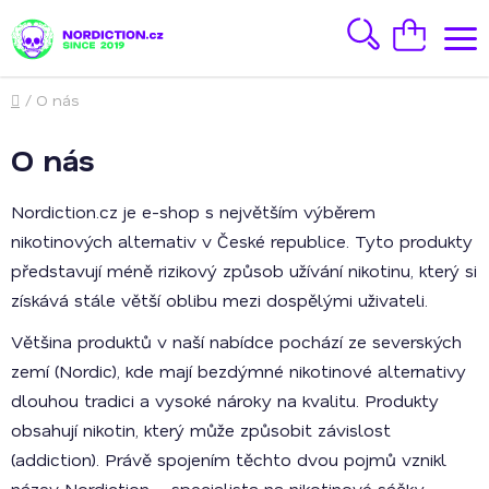
Přejít
na
Hledat
Nákupní
obsah
košík
Domů
/
O nás
O nás
Nordiction.cz je e-shop s největším výběrem
nikotinových alternativ v České republice. Tyto produkty
představují méně rizikový způsob užívání nikotinu, který si
získává stále větší oblibu mezi dospělými uživateli.
Většina produktů v naší nabídce pochází ze severských
zemí (Nordic), kde mají bezdýmné nikotinové alternativy
dlouhou tradici a vysoké nároky na kvalitu. Produkty
obsahují nikotin, který může způsobit závislost
(addiction). Právě spojením těchto dvou pojmů vznikl
název Nordiction – specialista na nikotinové sáčky