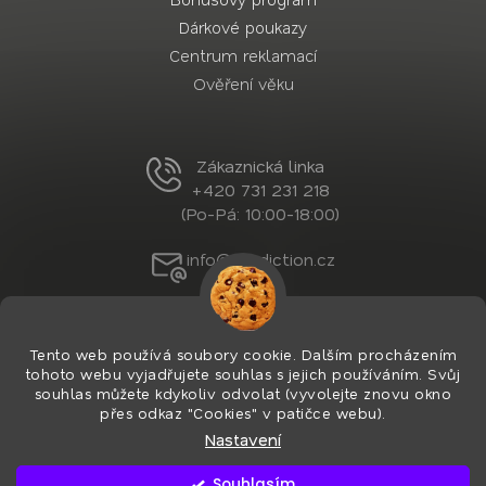
Dárkové poukazy
Centrum reklamací
Ověření věku
Zákaznická linka
+420 731 231 218
(Po-Pá: 10:00-18:00)
info@nordiction.cz
Tento web používá soubory cookie. Dalším procházením
tohoto webu vyjadřujete souhlas s jejich používáním. Svůj
souhlas můžete kdykoliv odvolat (vyvolejte znovu okno
přes odkaz "Cookies" v patičce webu).
Nastavení
Vytvořil Shoptet Premium
&
PekneWeby
Copyright 2026
Nordiction.cz
. Všechna práva
Souhlasím