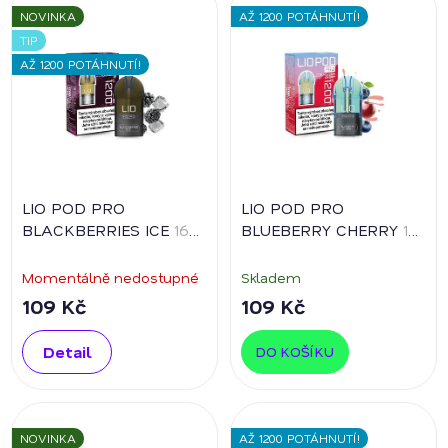
NOVINKA
AŽ 1200 POTÁHNUTÍ!
TIP
AŽ 1200 POTÁHNUTÍ!
LIO POD PRO
LIO POD PRO
BLACKBERRIES ICE
16
BLUEBERRY CHERRY
16
mg/ml
mg/ml
Momentálně nedostupné
Skladem
109 Kč
109 Kč
Detail
DO KOŠÍKU
NOVINKA
AŽ 1200 POTÁHNUTÍ!