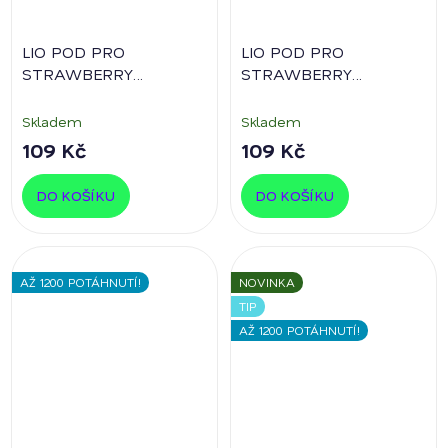
LIO POD PRO
LIO POD PRO
STRAWBERRY
STRAWBERRY
GRAPEFRUIT
16 mg/ml
GRAPEFRUIT ZERO
0%
nikotinu
Skladem
Skladem
109 Kč
109 Kč
DO KOŠÍKU
DO KOŠÍKU
AŽ 1200 POTÁHNUTÍ!
NOVINKA
TIP
AŽ 1200 POTÁHNUTÍ!