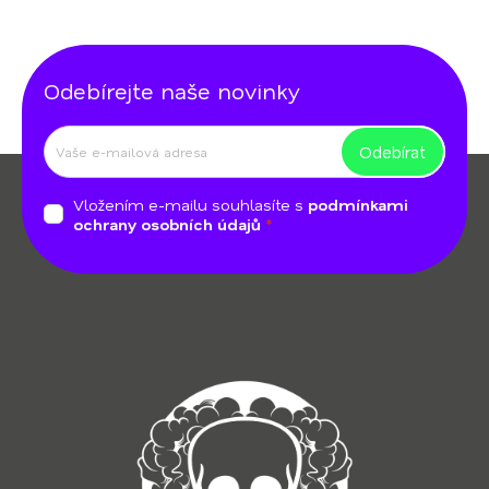
y
v
ý
Odebírejte naše novinky
p
i
s
Odebírat
Z
u
á
Vložením e-mailu souhlasíte s
podmínkami
p
ochrany osobních údajů
a
t
í