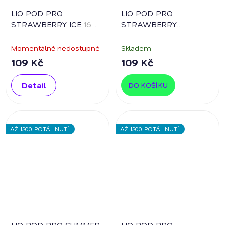
LIO POD PRO
LIO POD PRO
STRAWBERRY ICE
16
STRAWBERRY
mg/ml
WATERMELON ICE
16
mg/ml
Momentálně nedostupné
Skladem
109 Kč
109 Kč
Detail
DO KOŠÍKU
AŽ 1200 POTÁHNUTÍ!
AŽ 1200 POTÁHNUTÍ!
LIO POD PRO SUMMER
LIO POD PRO