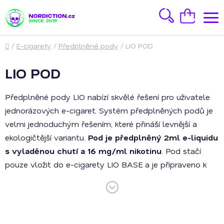
Přejít
na
Hledat
Nákupní
obsah
košík
Domů
/
E-cigarety
/
Předplněné pody
/
LIO POD
LIO POD
Předplněné pody LIO nabízí skvělé řešení pro uživatele
jednorázových e-cigaret. Systém předplněných podů je
velmi jednoduchým řešením, které přináší levnější a
ekologičtější variantu.
Pod je předplněný 2ml e-liquidu
s vyladěnou chutí a 16 mg/ml nikotinu
. Pod stačí
pouze vložit do e-cigarety LIO BASE a je připraveno k
vapování. Po spotřebování e-liquidu se vymění pouze
malý pod, zařízení je opakovaně použitelné díky dobíjecí
baterii.