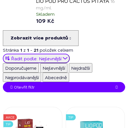
LIO POD PRO CACTUS PITAYA
16
mg/ml
Skladem
109 Kč
Zobrazit více produktů
Stránka
1
z
1
-
21
položek celkem
Ř
Řadit podle:
Nejlevnější
a
Doporučujeme
Nejlevnější
Nejdražší
z
Nejprodávanější
Abecedně
e
n
Otevřít filtr
í
p
V
r
ý
o
AKCE
TIP
p
d
TIP