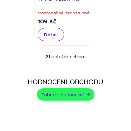
mg/ml
Momentálně nedostupné
109 Kč
Detail
21
položek celkem
O
v
l
á
HODNOCENÍ OBCHODU
d
a
Zobrazit hodnocení
c
í
p
r
v
k