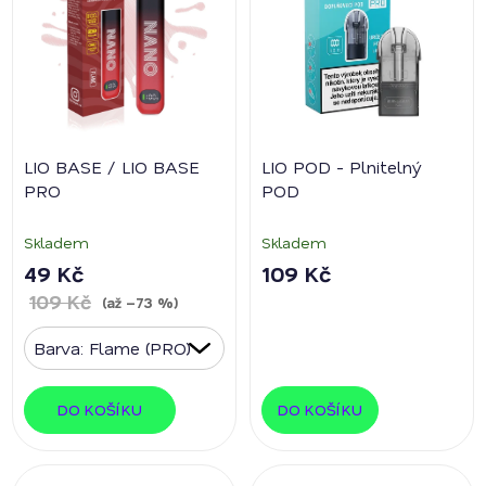
i
u
s
k
p
t
r
ů
o
d
LIO BASE / LIO BASE
LIO POD - Plnitelný
u
PRO
POD
k
t
Skladem
Skladem
ů
49 Kč
109 Kč
109 Kč
(až –73 %)
DO KOŠÍKU
DO KOŠÍKU