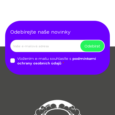
Odebírejte naše novinky
Odebírat
Z
á
Vložením e-mailu souhlasíte s
podmínkami
p
ochrany osobních údajů
a
t
í