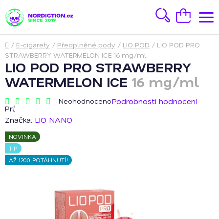
Přejít
na
Hledat
Nákupní
obsah
košík
Domů
/
E-cigarety
/
Předplněné pody
/
LIO POD
/
LIO POD PRO
STRAWBERRY WATERMELON ICE
16 mg/ml
LIO POD PRO STRAWBERRY
WATERMELON ICE
16 mg/ml
Podrobnosti hodnocení
Neohodnoceno
Průměrné
hodnocení
Značka:
LIO NANO
produktu
je
NOVINKA
0,0
z
TIP
5
AŽ 1200 POTÁHNUTÍ!
hvězdiček.