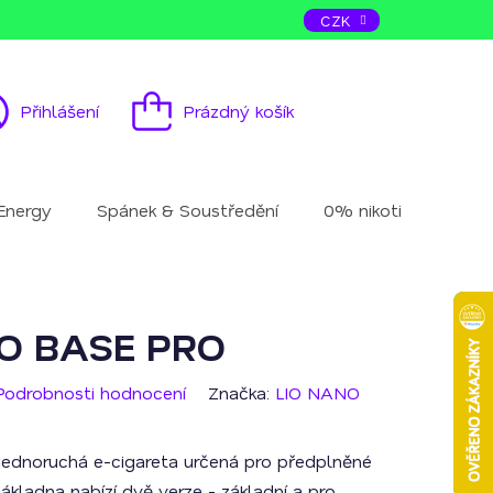
ás
Kontakt
CZK
Přihlášení
Prázdný košík
Nákupní
košík
Energy
Spánek & Soustředění
0% nikotinu
Mu
IO BASE PRO
Podrobnosti hodnocení
Značka:
LIO NANO
jednoruchá e-cigareta určená pro předplněné
ákladna nabízí dvě verze - základní a pro