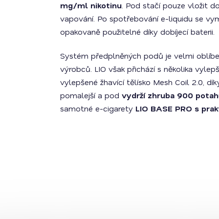
mg/ml nikotinu
. Pod stačí pouze vložit d
vapování. Po spotřebování e-liquidu se vym
opakovaně použitelné díky dobíjecí baterii.
Systém předplněných podů je velmi oblíbe
výrobců. LIO však přichází s několika vylepš
vylepšené žhavící tělísko Mesh Coil 2.0, dí
pomalejší a pod
vydrží zhruba 900 pota
samotné e-cigarety
LIO BASE PRO s prak