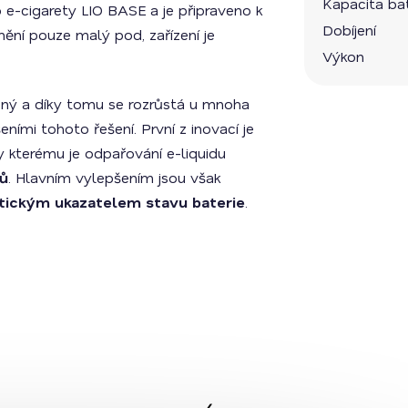
Kapacita bat
o e-cigarety LIO BASE a je připraveno k
Dobíjení
ění pouze malý pod, zařízení je
Výkon
ný a díky tomu se rozrůstá u mnoha
eními tohoto řešení. První z inovací je
ky kterému je odpařování e-liquidu
hů
. Hlavním vylepšením jsou však
tickým ukazatelem stavu baterie
.