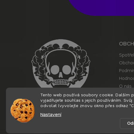
p
a
t
í
OBC
Spotře
Obchod
Podmín
Hodnoc
O nás
Kontak
Tento web používá soubory cookie. Dalším 
vyjadřujete souhlas s jejich používáním. Svůj
odvolat (vyvolejte znovu okno přes odkaz "C
Nastavení
Copyright 2026
Nordiction.cz
. Všechna práv
Používáme
ověření věku Adulto
Od