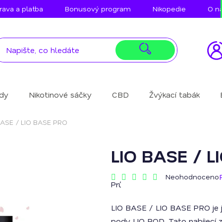
ava a platba
Bonusový program
Nikopedie
O n
idy
Nikotinové sáčky
CBD
Žvýkací tabák
BASE / LIO BASE PRO
LIO BASE / L
Neohodnoceno
Průměrné
hodnocení
produktu
LIO BASE / LIO BASE PRO je 
je
0,0
pody LIO POD. Tato nabíjecí z