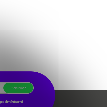
Odebírat
podmínkami