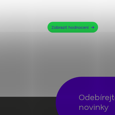
Zobrazit hodnocení
Odebírej
novinky
Z
á