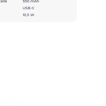
erie
550 mAh
USB-C
10,5 W