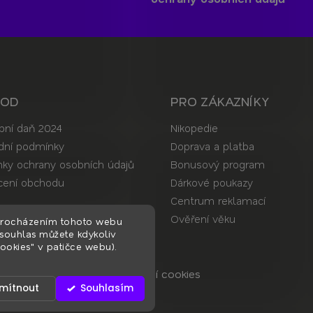
HOD
PRO ZÁKAZNÍKY
bní daň 2024
Nikopedie
ní podmínky
Doprava a platba
ky ochrany osobních údajů
Bonusový program
ení obchodu
Dárkové poukazy
Centrum reklamací
t
Ověření věku
procházením tohoto webu
 souhlas můžete kdykoliv
ookies" v patičce webu).
a vyhrazena.
Upravit nastavení cookies
mítnout
Souhlasím