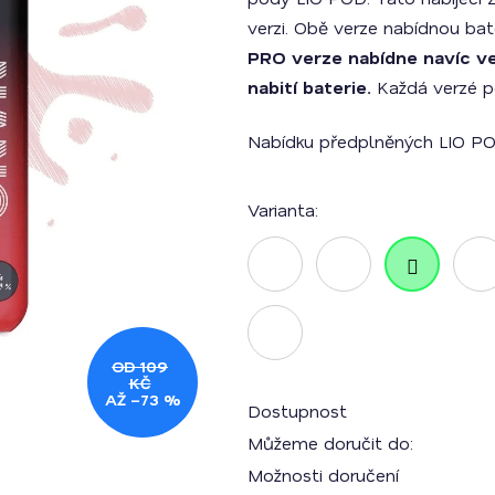
z
5
verzi. Obě verze nabídnou bat
hvězdiček.
PRO verze nabídne navíc vel
nabití baterie.
Každá verzé po
Nabídku předplněných LIO 
Varianta:
OD 109
KČ
AŽ –73 %
Dostupnost
Můžeme doručit do:
Možnosti doručení