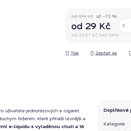
od 109 Kč
až –73 %
od
29 Kč
od
23,97 Kč
bez DPH
Měrná cena:
Tisk
Zeptat se
Doplňkové 
ro uživatele jednorázových e-cigaret.
chým řešením, které přináší levnější a
Kategorie
ml e-liquidu s vyladěnou chutí a 16