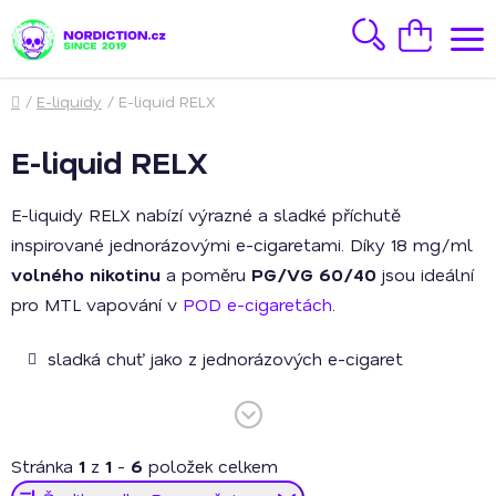
Přejít
na
Hledat
Nákupní
obsah
košík
Domů
/
E-liquidy
/
E-liquid RELX
E-liquid RELX
E-liquidy RELX nabízí výrazné a sladké příchutě
inspirované jednorázovými e-cigaretami. Díky 18 mg/ml
volného nikotinu
a poměru
PG/VG 60/40
jsou ideální
pro MTL vapování v
POD e-cigaretách
.
sladká chuť jako z jednorázových e-cigaret
řada těch nejoblíbenějších chutí
18 mg/ml klasického volného nikotinu
Stránka
1
z
1
-
6
položek celkem
Ř