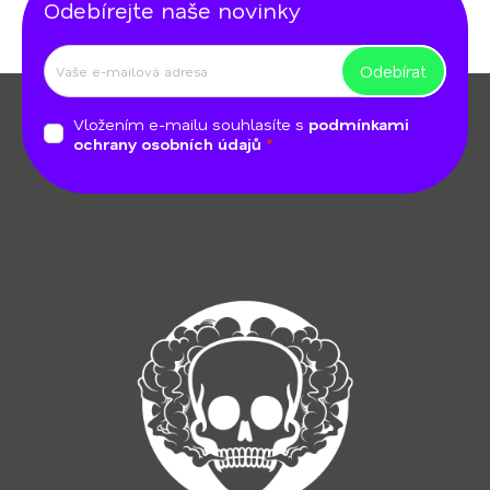
Odebírejte naše novinky
p
i
s
Odebírat
Z
u
á
Vložením e-mailu souhlasíte s
podmínkami
p
ochrany osobních údajů
a
t
í