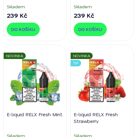
t
Skladem
Skladem
ů
239 Kč
239 Kč
DO KOŠÍKU
DO KOŠÍKU
NOVINKA
NOVINKA
TIP
E-liquid RELX Fresh Mint
E-liquid RELX Fresh
Strawberry
Skladem
Skladem