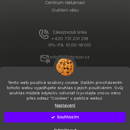
Centrum reklamací
Ověření věku
Zákaznická linka
+420 731 231 218
(Po-Pá: 10:00-18:00)
info@nordiction.cz
Tento web používá soubory cookie. Dalším procházením
tohoto webu vyjadřujete souhlas s jejich používáním. Svůj
souhlas můžete kdykoliv odvolat (vyvolejte znovu okno
přes odkaz "Cookies" v patičce webu).
Nastavení
Vytvořil Shoptet Premium
&
PekneWeby
Copyright 2026
Nordiction.cz
. Všechna práva
Souhlasím
vyhrazena.
Upravit nastavení cookies
Používáme
ověření věku Adulto