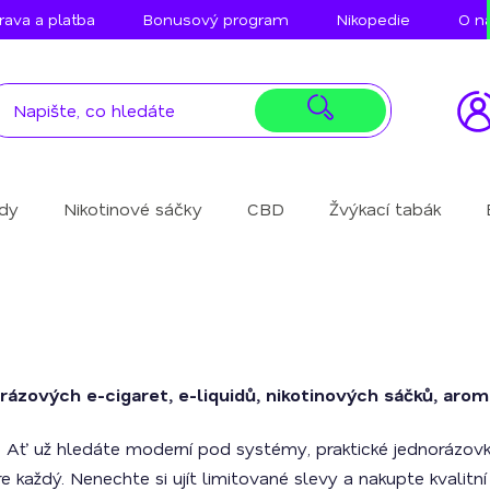
ava a platba
Bonusový program
Nikopedie
O n
idy
Nikotinové sáčky
CBD
Žvýkací tabák
rázových e-cigaret, e-liquidů, nikotinových sáčků, aroma
. Ať už hledáte moderní pod systémy, praktické jednorázovky,
re každý. Nenechte si ujít limitované slevy a nakupte kvalitní