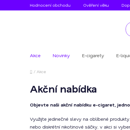
Přejít
Hodnocení obchodu
Ověření věku
Dopr
na
obsah
Akce
Novinky
E-cigarety
E-liqu
Domů
/
Akce
Akční nabídka
Objevte naši akční nabídku e-cigaret, jedno
Využijte jedinečné slevy na oblíbené produkty
nebo diskrétní nikotinové sáčky, v akci si vybe