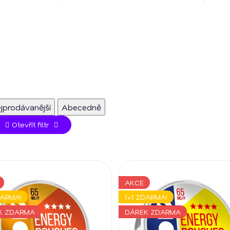
jprodávanější
Abecedně
Otevřít filtr
AKCE
DARMA!
1+1 ZDARMA!
K ZDARMA
DÁREK ZDARMA