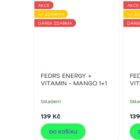
AKCE
AKCE
1+1 ZDARMA!
1+1 Z
DÁREK ZDARMA
DÁRE
FEDRS ENERGY +
FE
VITAMIN - MANGO 1+1
VI
DRI
Skladem
Skl
139 Kč
139
DO KOŠÍKU