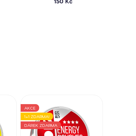
150 Kč
AKCE
1+1 ZDARMA!
DÁREK ZDARMA