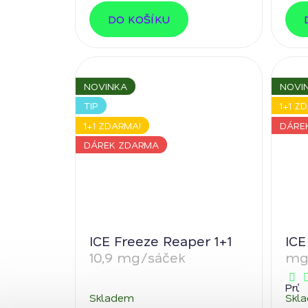
DO KOŠÍKU
NOVINKA
NOVI
TIP
1+1 Z
1+1 ZDARMA!
DÁRE
DÁREK ZDARMA
ICE Freeze Reaper 1+1
ICE
10,9 mg/sáček
mg
Prů
Skladem
Skl
hod