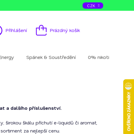
ás
Kontakt
CZK
Přihlášení
Prázdný košík
Nákupní
košík
Energy
Spánek & Soustředění
0% nikotinu
Mu
t a dalšího příslušenství.
 širokou škálu příchutí e-liquidů či aromat,
 sortiment za nejlepší cenu.