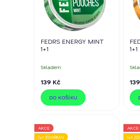
k
r
t
o
ů
d
u
k
FEDRS ENERGY MINT
FE
t
1+1
1+1
ů
Skladem
Skl
139 Kč
139
DO KOŠÍKU
AKCE
AKCE
1+1 ZDARMA!
1+1 Z