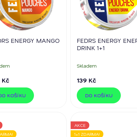
DRS ENERGY MANGO
FEDRS ENERGY ENE
DRINK 1+1
adem
Skladem
 Kč
139 Kč
DO KOŠÍKU
DO KOŠÍKU
AKCE
DARMA!
1+1 ZDARMA!