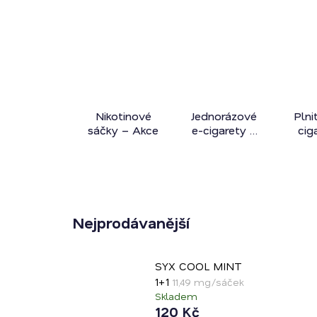
Nikotinové
Jednorázové
Plni
sáčky – Akce
e-cigarety /
cig
Předplněné
pody – Akce
Nejprodávanější
SYX COOL MINT
1+1
11,49 mg/sáček
Skladem
120 Kč