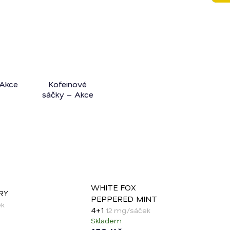
Akce
Kofeinové
sáčky – Akce
WHITE FOX
RY
PEPPERED MINT
ek
4+1
12 mg/sáček
Skladem