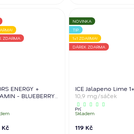
NOVINKA
DARMA!
TIP
K ZDARMA
1+1 ZDARMA!
DÁREK ZDARMA
DRS ENERGY +
ICE Jalapeno Lime 1+
TAMIN - BLUEBERRY
10,9 mg/sáček
Průměrné
adem
Skladem
hodnocení
produktu
je
 Kč
119 Kč
5,0
z