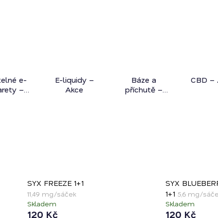
telné e-
E-liquidy –
Báze a
CBD – 
arety –
Akce
příchutě –
Akce
Akce
SYX FREEZE 1+1
SYX BLUEBER
1+1
11,49 mg/sáček
5,6 mg/sáč
Skladem
Skladem
120 Kč
120 Kč