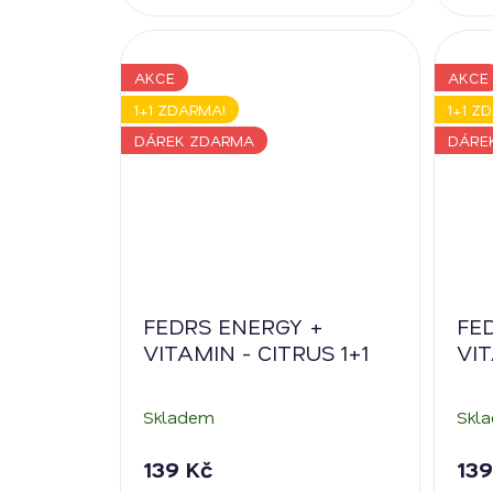
AKCE
AKCE
1+1 ZDARMA!
1+1 Z
DÁREK ZDARMA
DÁRE
FEDRS ENERGY +
FE
VITAMIN - CITRUS 1+1
VI
1+1
Skladem
Skl
139 Kč
139