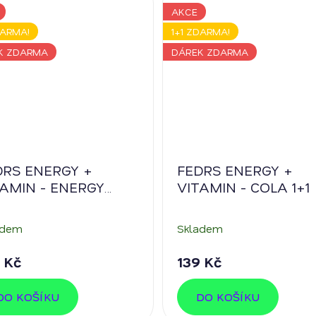
AKCE
DARMA!
1+1 ZDARMA!
K ZDARMA
DÁREK ZDARMA
DRS ENERGY +
FEDRS ENERGY +
TAMIN - ENERGY
VITAMIN - COLA 1+1
NK 1+1
adem
Skladem
 Kč
139 Kč
DO KOŠÍKU
DO KOŠÍKU