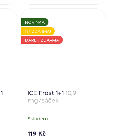
NOVINKA
1+1 ZDARMA!
DÁREK ZDARMA
1
ICE Frost 1+1
10,9
mg/sáček
Skladem
119 Kč