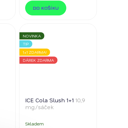
DO KOŠÍKU
NOVINKA
TIP
1+1 ZDARMA!
DÁREK ZDARMA
ICE Cola Slush 1+1
10,9
mg/sáček
Skladem