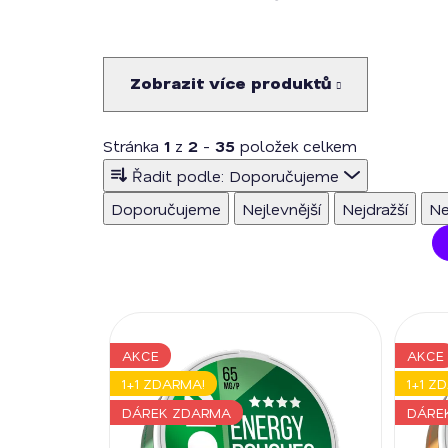
Zobrazit více produktů
Stránka
1
z
2
-
35
položek celkem
Ř
Řadit podle:
Doporučujeme
a
Doporučujeme
Nejlevnější
Nejdražší
Ne
z
e
n
í
V
p
ý
r
AKCE
AKCE
p
o
1+1 ZDARMA!
1+1 Z
i
d
s
DÁREK ZDARMA
DÁRE
u
p