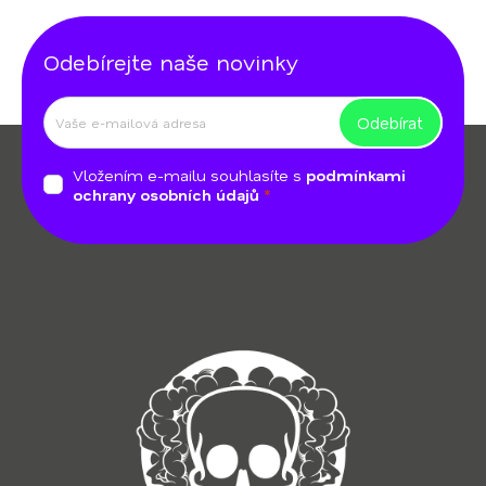
Odebírejte naše novinky
Odebírat
Z
á
Vložením e-mailu souhlasíte s
podmínkami
p
ochrany osobních údajů
a
t
í