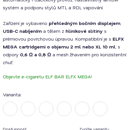
systém
a podporu stylů
MTL a RDL vapování
.
Zařízení je vybaveno
přehledným bočním displejem
,
USB-C nabíjením
a tělem z
hliníkové slitiny
s
prémiovou povrchovou úpravou. Kompatibilní je s
ELFX
MEGA cartridgemi o objemu 2 ml nebo XL 10 ml
, s
odpory
0,6 Ω a 0,8 Ω
a mesh žhavením pro konzistentní
chuť.
Objevte e-cigaretu ELF BAR ELFX MEGA!
Varianta:
Dostupnost
Zvolte variantu