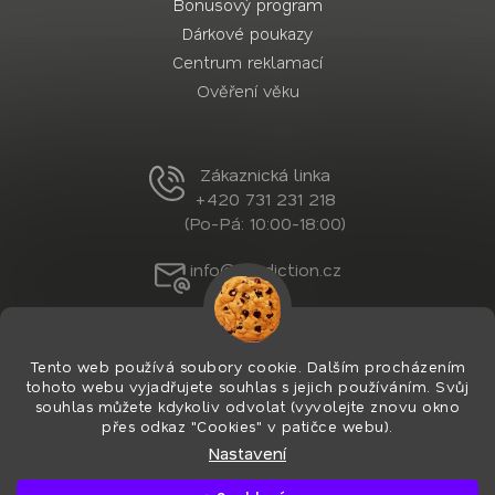
Bonusový program
Dárkové poukazy
Centrum reklamací
Ověření věku
Zákaznická linka
+420 731 231 218
(Po-Pá: 10:00-18:00)
info@nordiction.cz
Tento web používá soubory cookie. Dalším procházením
tohoto webu vyjadřujete souhlas s jejich používáním. Svůj
souhlas můžete kdykoliv odvolat (vyvolejte znovu okno
přes odkaz "Cookies" v patičce webu).
Nastavení
Vytvořil Shoptet Premium
&
PekneWeby
Copyright 2026
Nordiction.cz
. Všechna práva