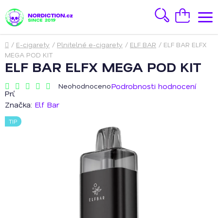
Přejít
na
Hledat
Nákupní
obsah
košík
Domů
/
E-cigarety
/
Plnitelné e-cigarety
/
ELF BAR
/
ELF BAR ELFX
MEGA POD KIT
ELF BAR ELFX MEGA POD KIT
Podrobnosti hodnocení
Neohodnoceno
Průměrné
hodnocení
Značka:
Elf Bar
produktu
je
TIP
0,0
z
5
hvězdiček.