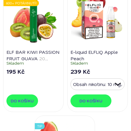
600+ POTÁHNUTÍ!
ELF BAR KIWI PASSION
E-liquid ELFLIQ Apple
FRUIT GUAVA
20
Peach
Skladem
Skladem
mg/ml
195 Kč
239 Kč
DO KOŠÍKU
DO KOŠÍKU
TIP