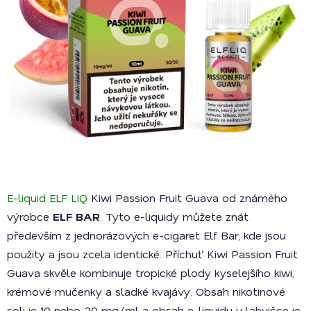
E-liquid ELF LIQ
Kiwi Passion Fruit Guava od známého
výrobce
ELF BAR
. Tyto e-liquidy můžete znát
především z jednorázových e-cigaret Elf Bar, kde jsou
použity a jsou zcela identické. Příchuť Kiwi Passion Fruit
Guava skvěle kombinuje tropické plody kyselejšího kiwi,
krémové mučenky a sladké kvajávy. Obsah nikotinové
soli je 10 nebo 20 mg/ml a obsah e-liquidu v lahvičce je