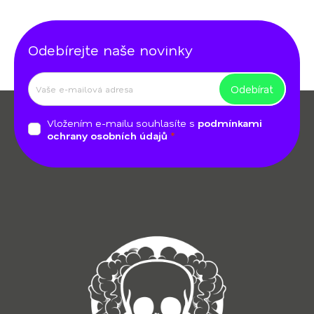
Odebírejte naše novinky
Odebírat
Z
á
Vložením e-mailu souhlasíte s
podmínkami
p
ochrany osobních údajů
a
t
í