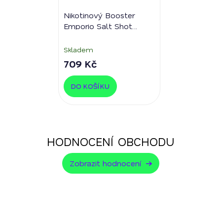
Nikotinový Booster
Emporio Salt Shot
50/50 5x10ml -
20mg/ml
Skladem
709 Kč
DO KOŠÍKU
HODNOCENÍ OBCHODU
Zobrazit hodnocení