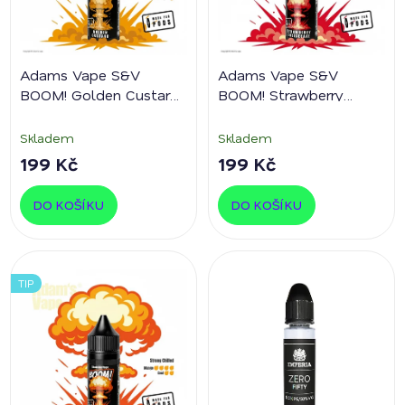
Adams Vape S&V
Adams Vape S&V
BOOM! Golden Custard
BOOM! Strawberry
5ml
Cheesecake
5ml
Skladem
Skladem
199 Kč
199 Kč
DO KOŠÍKU
DO KOŠÍKU
TIP