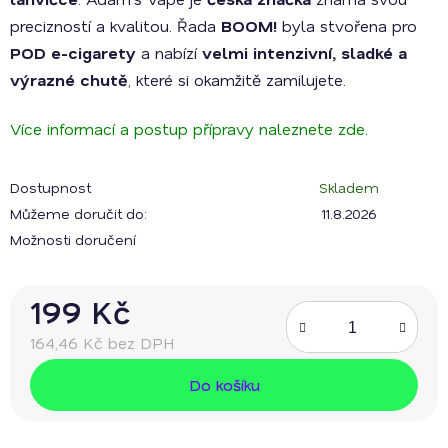
precizností a kvalitou. Řada
BOOM!
byla stvořena pro
POD e-cigarety
a nabízí
velmi intenzivní, sladké a
výrazné chutě
, které si okamžitě zamilujete.
Více informací a postup přípravy naleznete zde.
Dostupnost
Skladem
Můžeme doručit do:
11.8.2026
Možnosti doručení
199 Kč
164,46 Kč bez DPH
Měrná cena:
Do košíku