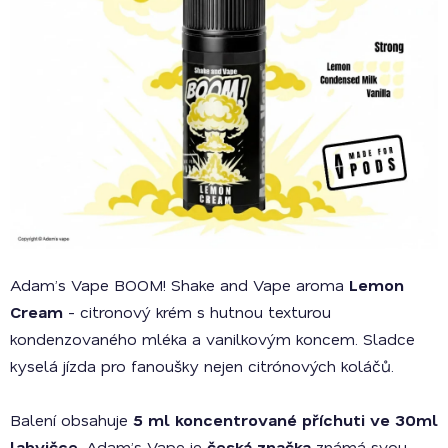
Adam’s Vape BOOM! Shake and Vape aroma
Lemon
Cream
- citronový krém s hutnou texturou
kondenzovaného mléka a vanilkovým koncem. Sladce
kyselá jízda pro fanoušky nejen citrónových koláčů.
Balení obsahuje
5 ml koncentrované příchuti ve 30ml
lahvičce
. Adam’s Vape je
česká značka
známá svou