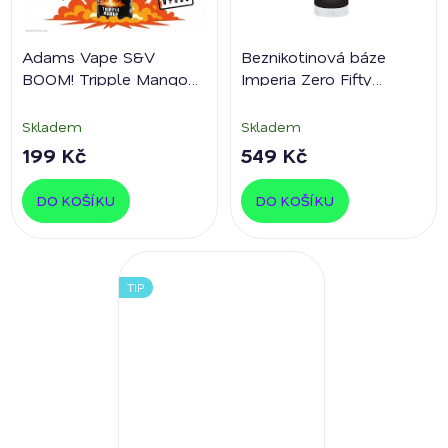
Adams Vape S&V
Beznikotinová báze
BOOM! Tripple Mango
Imperia Zero Fifty
5ml
PG50/VG50 50ml
0%
nikotinu
Skladem
Skladem
199 Kč
549 Kč
DO KOŠÍKU
DO KOŠÍKU
TIP