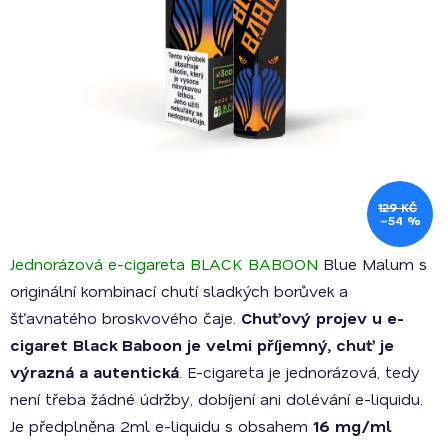
129 KČ
–54 %
Jednorázová e-cigareta BLACK BABOON
Blue Malum s
originální kombinací chutí sladkých borůvek a
šťavnatého broskvového čaje.
Chuťový projev u e-
cigaret Black Baboon je velmi příjemný, chuť je
výrazná a autentická
. E-cigareta je jednorázová, tedy
není třeba žádné údržby, dobíjení ani dolévání e-liquidu.
Je předplněna 2ml e-liquidu s obsahem
16 mg/ml