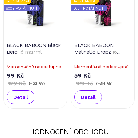
1+1 ZDARMA!
1+1 ZDARMA!
800+ POTÁHNUTÍ
800+ POTÁHNUTÍ
BLACK BABOON Black
BLACK BABOON
Berg
16 mg/ml
Malinello Dropz
16
mg/ml
Momentálně nedostupné
Momentálně nedostupné
99 Kč
59 Kč
129 Kč
129 Kč
(–23 %)
(–54 %)
Detail
Detail
HODNOCENÍ OBCHODU