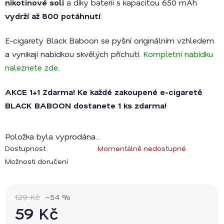
nikotinové soli
a díky baterii s kapacitou 650 mAh
vydrží až 800 potáhnutí
.
E-cigarety Black Baboon se pyšní originálním vzhledem
a vynikají nabídkou skvělých příchutí.
Kompletní nabídku
naleznete zde
.
AKCE 1+1 Zdarma! Ke každé zakoupené e-cigaretě
BLACK BABOON dostanete 1 ks zdarma!
Položka byla vyprodána…
Dostupnost
Momentálně nedostupné
Možnosti doručení
129 Kč
–54 %
59 Kč