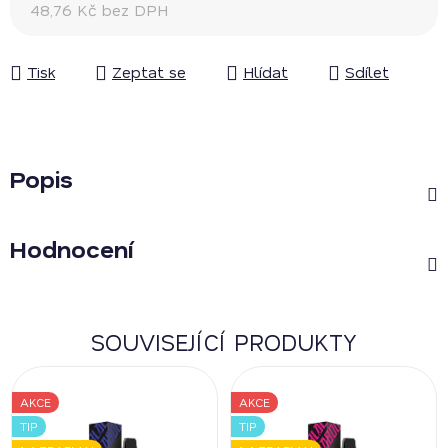
48,76 Kč bez DPH
Měrná cena:
Tisk
Zeptat se
Hlídat
Sdílet
Popis
Hodnocení
SOUVISEJÍCÍ PRODUKTY
AKCE
AKCE
TIP
TIP