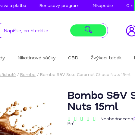
ava a platba
Bonusový program
Nikopedie
O n
idy
Nikotinové sáčky
CBD
Žvýkací tabák
příchutě
/
Bombo
/
Bombo S&V Solo Caramel Choco Nuts 15ml
Bombo S&V S
Nuts 15ml
Neohodnoceno
Průměrné
hodnocení
produktu