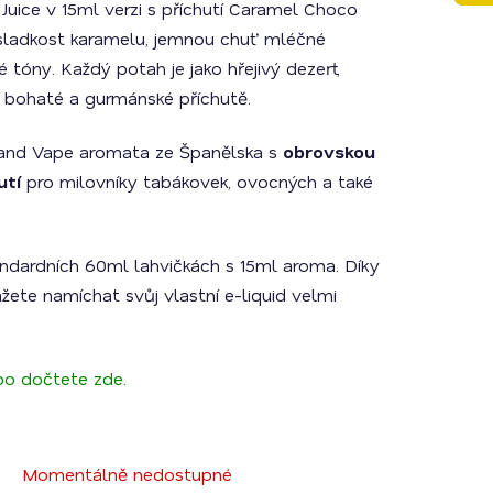
Juice v 15ml verzi s příchutí Caramel Choco
 sladkost karamelu, jemnou chuť mléčné
tóny. Každý potah je jako hřejivý dezert,
jí bohaté a gurmánské příchutě.
and Vape aromata ze Španělska s
obrovskou
utí
pro milovníky tabákovek, ovocných a také
dardních 60ml lahvičkách s 15ml aroma. Díky
žete namíchat svůj vlastní e-liquid velmi
o dočtete zde.
Momentálně nedostupné