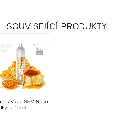
SOUVISEJÍCÍ PRODUKTY
ams Vape S&V Něco
adkýho
10ml