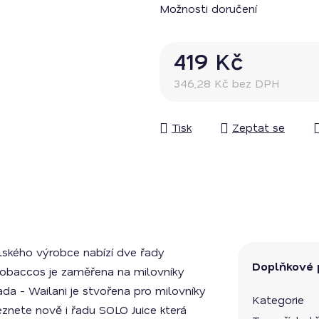
Možnosti doručení
419 Kč
346,28 Kč bez DPH
Měrná cena:
Tisk
Zeptat se
ského výrobce nabízí dve řady
Doplňkové 
m Tobaccos je zaměřena na milovníky
ada - Wailani je stvořena pro milovníky
Kategorie
eznete nově i řadu SOLO Juice která