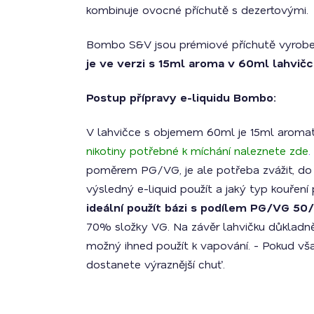
kombinuje ovocné příchutě s dezertovými.
Bombo S&V jsou prémiové příchutě vyroben
je ve verzi s 15ml aroma v 60ml lahvič
Postup přípravy e-liquidu Bombo:
V lahvičce s objemem 60ml je 15ml aromatu.
nikotiny potřebné k míchání naleznete zde
.
poměrem PG/VG, je ale potřeba zvážit, do 
výsledný e-liquid použít a jaký typ kouření 
ideální použít bázi s podílem PG/VG 50
70% složky VG. Na závěr lahvičku důkladně 
možný ihned použít k vapování. - Pokud vš
dostanete výraznější chuť.