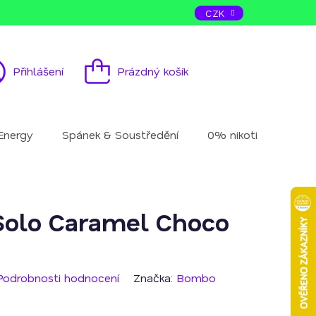
ás
Kontakt
CZK
Přihlášení
Prázdný košík
Nákupní
košík
Energy
Spánek & Soustředění
0% nikotinu
Mu
olo Caramel Choco
Podrobnosti hodnocení
Značka:
Bombo