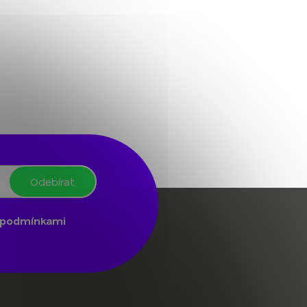
Odebírat
podmínkami