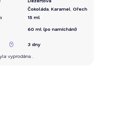
ě
Dezertová
Čokoláda
,
Karamel
,
Ořech
a
15 ml
60 ml (po namíchání)
3 dny
?
byla vyprodána…