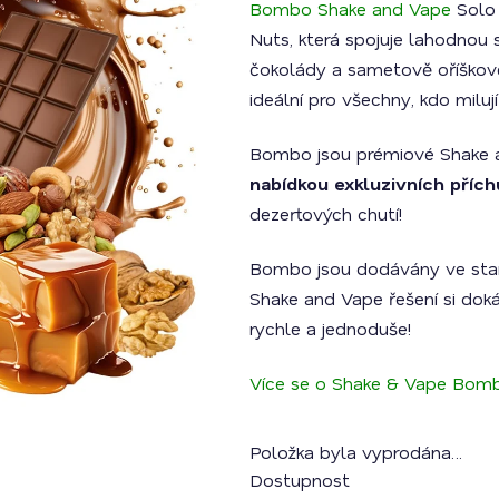
Bombo Shake and Vape
Solo 
je
0,0
Nuts,
která spojuje lahodnou
z
5
čokolády a sametově oříškové 
hvězdiček.
ideální pro všechny, kdo milu
Bombo jsou prémiové Shake 
nabídkou exkluzivních přích
dezertových chutí!
Bombo jsou dodávány ve stan
Shake and Vape řešení si doká
rychle a jednoduše!
Více se o Shake & Vape Bomb
Položka byla vyprodána…
Dostupnost