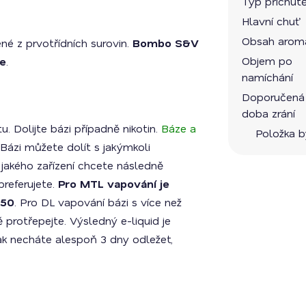
Typ příchut
Hlavní chuť
Obsah arom
é z prvotřídních surovin.
Bombo S&V
Objem po
ce
.
namíchání
Doporučená
doba zrání
 Dolijte bázi případně nikotin.
Báze a
Položka 
Bázi můžete dolít s jakýmkoli
jakého zařízení chcete následně
preferujete.
Pro MTL vapování je
/50
. Pro DL vapování bázi s více než
protřepejte. Výsledný e-liquid je
ak necháte alespoň 3 dny odležet,