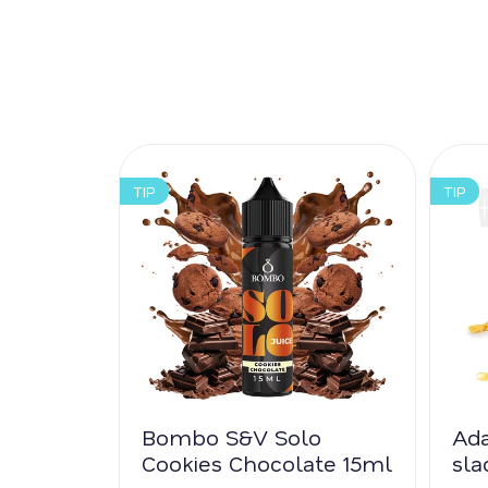
TIP
TIP
Bombo S&V Solo
Ad
Cookies Chocolate 15ml
sl