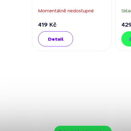
Momentálně nedostupné
Skl
419 Kč
42
Detail