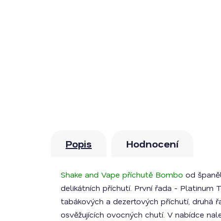
Popis
Hodnocení
Shake and Vape příchutě Bombo
od španěl
delikátních příchutí. První řada - Platinu
tabákových a dezertových příchutí, druhá ř
osvěžujících ovocných chutí. V nabídce nal