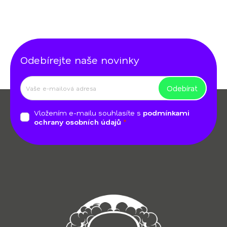
Odebírejte naše novinky
Odebírat
Z
á
Vložením e-mailu souhlasíte s
podmínkami
p
ochrany osobních údajů
a
t
í