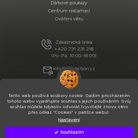
Dárkové poukazy
Centrum reklamací
Ověření věku
Zákaznická linka
+420 731 231 218
(Po-Pá: 10:00-18:00)
info@nordiction.cz
Tento web používá soubory cookie. Dalším procházením
tohoto webu vyjadřujete souhlas s jejich používáním. Svůj
souhlas můžete kdykoliv odvolat (vyvolejte znovu okno
přes odkaz "Cookies" v patičce webu).
Nastavení
Vytvořil Shoptet Premium
&
PekneWeby
Copyright 2026
Nordiction.cz
. Všechna práva
Souhlasím
vyhrazena.
Upravit nastavení cookies