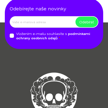
Odebírejte naše novinky
Odebírat
Z
á
Vložením e-mailu souhlasíte s
podmínkami
p
ochrany osobních údajů
a
t
í