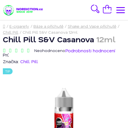
Přejít
na
Hledat
Nákupní
obsah
košík
Domů
/
E-cigarety
/
Báze a příchutě
/
Shake and Vape příchutě
/
Chill Pill
/
Chill Pill S&V Casanova
12ml
Chill Pill S&V Casanova
12ml
Podrobnosti hodnocení
Neohodnoceno
Průměrné
hodnocení
Značka:
Chill Pill
produktu
je
TIP
0,0
z
5
hvězdiček.