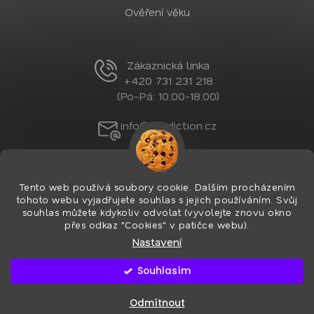
Ověření věku
Zákaznická linka
+420 731 231 218
(Po-Pá: 10:00-18:00)
info@nordiction.cz
Tento web používá soubory cookie. Dalším procházením
tohoto webu vyjadřujete souhlas s jejich používáním. Svůj
souhlas můžete kdykoliv odvolat (vyvolejte znovu okno
přes odkaz "Cookies" v patičce webu).
Nastavení
Vytvořil Shoptet Premium
&
PekneWeby
Copyright 2026
Nordiction.cz
. Všechna práva
Souhlasím
vyhrazena.
Upravit nastavení cookies
Používáme
ověření věku Adulto
Odmítnout