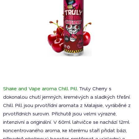
Shake and Vape aroma Chill Pill
Truly Cherry s
dokonalou chutí jemných, kremévých a sladkých třešní.
Chill Pill jsou prvotřídní aromata z Malajsie, vyráběné z
prvotřídních surovin. Příchutě jsou velmi výrazné,
intenzivní a originální. V 60ml lahvičce se nachází 12ml
koncentrovaného aroma, ke kterému staří přidat bázi,
případně nikotinový booster, protřepat a výsledný e-