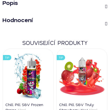
Popis
Hodnocení
SOUVISEJÍCÍ PRODUKTY
TIP
TIP
Chill Pill S&V Frozen
Chill Pill S&V Truly
Brains
12ml
Strawberry Kiwi
12ml