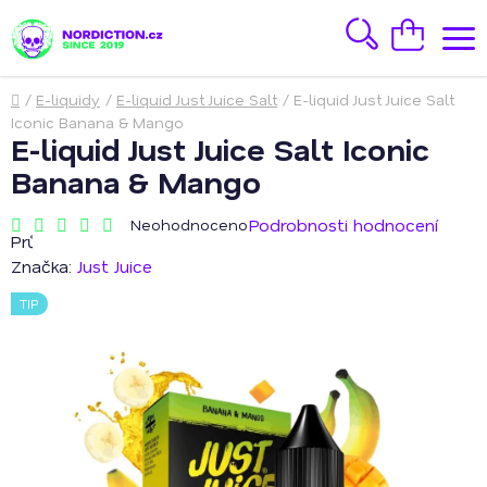
Přejít
na
Hledat
Nákupní
obsah
košík
Domů
/
E-liquidy
/
E-liquid Just Juice Salt
/
E-liquid Just Juice Salt
Iconic Banana & Mango
E-liquid Just Juice Salt Iconic
Banana & Mango
Podrobnosti hodnocení
Neohodnoceno
Průměrné
hodnocení
Značka:
Just Juice
produktu
je
TIP
0,0
z
5
hvězdiček.