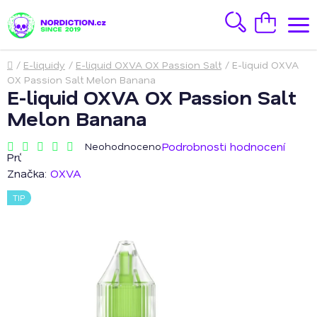
Přejít
na
Hledat
Nákupní
obsah
košík
Domů
/
E-liquidy
/
E-liquid OXVA OX Passion Salt
/
E-liquid OXVA
OX Passion Salt Melon Banana
E-liquid OXVA OX Passion Salt
Melon Banana
Podrobnosti hodnocení
Neohodnoceno
Průměrné
hodnocení
Značka:
OXVA
produktu
je
TIP
0,0
z
5
hvězdiček.