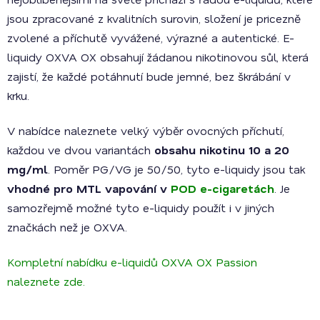
jsou zpracované z kvalitních surovin, složení je pricezně
zvolené a příchutě vyvážené, výrazné a autentické. E-
liquidy OXVA OX obsahují žádanou nikotinovou sůl, která
zajistí, že každé potáhnutí bude jemné, bez škrábání v
krku.
V nabídce naleznete velký výběr ovocných příchutí,
každou ve dvou variantách
obsahu nikotinu 10 a 20
mg/ml
. Poměr PG/VG je 50/50, tyto e-liquidy jsou tak
vhodné pro MTL vapování v
POD e-cigaretách
. Je
samozřejmě možné tyto e-liquidy použít i v jiných
značkách než je OXVA.
Kompletní nabídku e-liquidů OXVA OX Passion
naleznete zde.