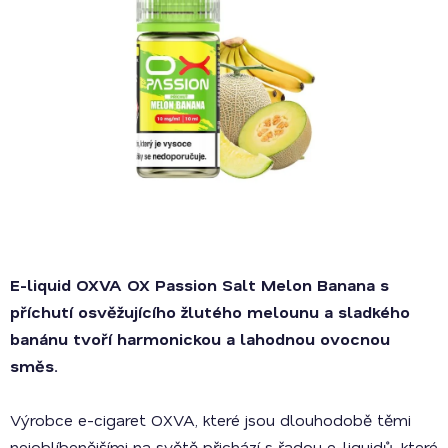
E-liquid OXVA OX Passion Salt Melon Banana
s
příchutí osvěžujícího žlutého melounu a sladkého
banánu tvoří harmonickou a lahodnou ovocnou
směs.
Výrobce e-cigaret OXVA, které jsou dlouhodobě těmi
nejoblíbenějšími na světě přichází s řadou e-liquidů, které