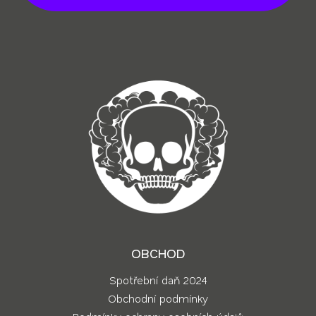
t
í
OBCHOD
Spotřební daň 2024
Obchodní podmínky