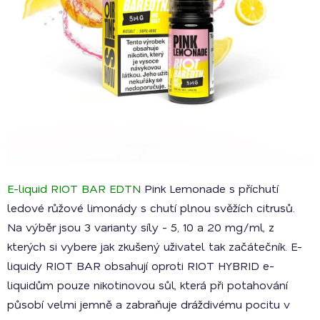
E-liquid RIOT BAR EDTN
Pink Lemonade s příchutí
ledové růžové limonády s chutí plnou svěžích citrusů.
Na výběr jsou 3 varianty síly - 5, 10 a 20 mg/ml, z
kterých si vybere jak zkušený uživatel tak začátečník. E-
liquidy RIOT BAR obsahují oproti RIOT HYBRID e-
liquidům pouze nikotinovou sůl, která při potahování
působí velmi jemně a zabraňuje dráždivému pocitu v