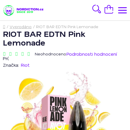
Přejít
na
Hledat
Nákupní
obsah
košík
Domů
/
Vyprodáno
/
RIOT BAR EDTN Pink Lemonade
RIOT BAR EDTN Pink
Lemonade
Podrobnosti hodnocení
Neohodnoceno
Průměrné
hodnocení
Značka:
Riot
produktu
je
0,0
z
5
hvězdiček.