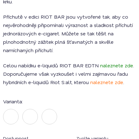
krku.
Příchutě v edici RIOT BAR jsou vytvořené tak, aby co
nejvěrohodněji připomínali výraznost a sladkost příchutí
jednorázových e-cigaret. Můžete se tak těšit na
plnohodnotný zážitek plná šťavnatých a skvěle
namíchaných příchutí.
Celou nabídku e-liquidů RIOT BAR EDTN
naleznete zde
.
Doporučujeme však vyzkoušet i velmi zajímavou řadu
hybridních e-liquidů Riot S:alt, kterou
naleznete zde
.
Varianta:
Dostupnost
Zvolte variantu