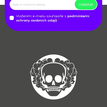
Odebírat
Z
á
Vložením e-mailu souhlasíte s
podmínkami
p
ochrany osobních údajů
a
t
í