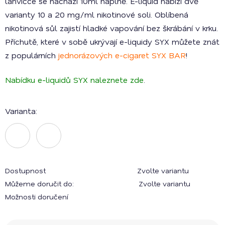
lahvičce se nachází 10ml náplně. E-liquid nabízí dvě
varianty 10 a 20 mg/ml nikotinové soli. Oblíbená
nikotinová sůl zajistí hladké vapování bez škrábání v krku.
Příchutě, které v sobě ukrývají e-liquidy SYX můžete znát
z populárních
jednorázových e-cigaret SYX BAR
!
Nabídku e-liquidů SYX naleznete zde
.
Varianta:
Dostupnost
Zvolte variantu
Můžeme doručit do:
Zvolte variantu
Možnosti doručení