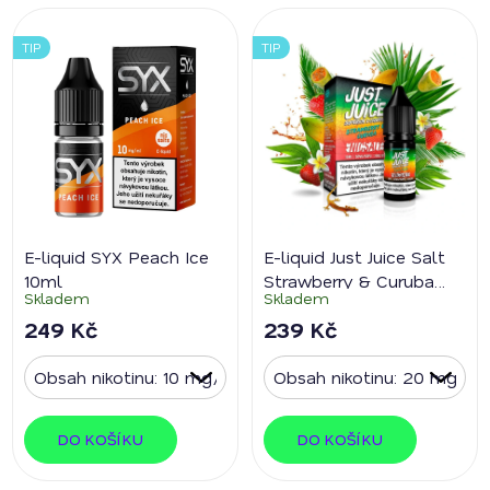
TIP
TIP
E-liquid SYX Peach Ice
E-liquid Just Juice Salt
10ml
Strawberry & Curuba
Skladem
Skladem
10ml
249 Kč
239 Kč
DO KOŠÍKU
DO KOŠÍKU