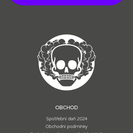
t
í
OBCHOD
Spotřební daň 2024
Obchodní podmínky