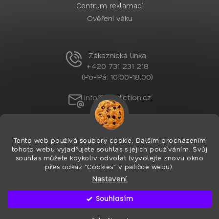
Centrum reklamací
Ověření věku
Zákaznická linka
+420 731 231 218
(Po-Pá: 10:00-18:00)
info@nordiction.cz
Tento web používá soubory cookie. Dalším procházením
tohoto webu vyjadřujete souhlas s jejich používáním. Svůj
souhlas můžete kdykoliv odvolat (vyvolejte znovu okno
přes odkaz "Cookies" v patičce webu).
Nastavení
Vytvořil Shoptet Premium
&
PekneWeby
Copyright 2026
Nordiction.cz
. Všechna práva
Souhlasím
vyhrazena.
Upravit nastavení cookies
Používáme
ověření věku Adulto