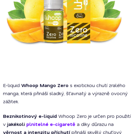
E-liquid
Whoop Mango Zero
s exotickou chutí zralého
manga, která přináší sladký, šťavnatý a výrazně ovocný
zážitek.
Beznikotinový e-liquid
Whoop Zero je určen pro použití
v
jakékoli
plnitelné e-cigaretě
a díky důrazu na
věrnost a intenzitu příchutí
přináší skvělý chuťový