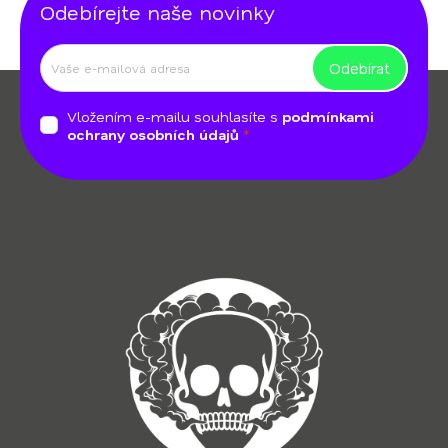
Odebírejte naše novinky
Odebírat
Z
á
Vložením e-mailu souhlasíte s
podmínkami
p
ochrany osobních údajů
a
t
í