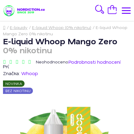
Přejít
na
Hledat
Nákupní
obsah
košík
Domů
/
E-liquidy
/
E-liquid Whoop (0% nikotinu)
/
E-liquid Whoop
Mango Zero
0% nikotinu
E-liquid Whoop Mango Zero
0% nikotinu
Podrobnosti hodnocení
Neohodnoceno
Průměrné
hodnocení
Značka:
Whoop
produktu
je
NOVINKA
0,0
z
BEZ NIKOTINU
5
hvězdiček.