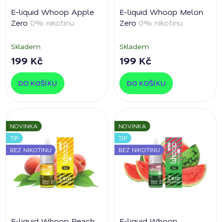
E-liquid Whoop Apple
E-liquid Whoop Melon
Zero
0% nikotinu
Zero
0% nikotinu
Skladem
Skladem
199 Kč
199 Kč
DO KOŠÍKU
DO KOŠÍKU
NOVINKA
NOVINKA
TIP
TIP
BEZ NIKOTINU
BEZ NIKOTINU
E-liquid Whoop Peach
E-liquid Whoop