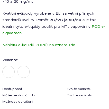
- 10 a 20 mg/ml.
Kvalitní e-liquidy vyrobené v EU, za velmi přísných
standardů kvality. Poměr
PG/VG je 50/50
a je tak
ideální tyto e-liquidy použít pro MTL vapování v
POD e-
cigaretách
.
Nabídku e-liquidů POPIČ! naleznete zde.
Varianta:
Dostupnost
Zvolte variantu
Můžeme doručit do:
Zvolte variantu
Možnosti doručení