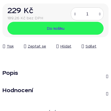
229 Kč
189,26 Kč bez DPH
Měrná cena:
Do košíku
Tisk
Zeptat se
Hlídat
Sdílet
Popis
Hodnocení