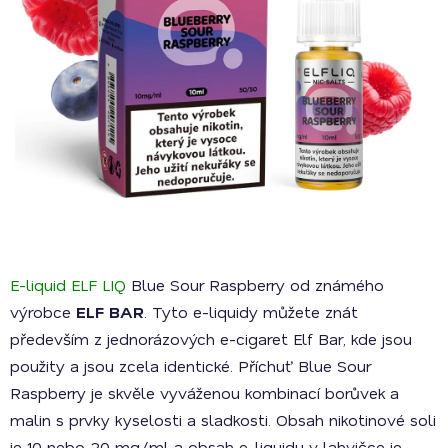
E-liquid ELF LIQ
Blue Sour Raspberry od známého
výrobce
ELF BAR
. Tyto e-liquidy můžete znát
především z jednorázových e-cigaret Elf Bar, kde jsou
použity a jsou zcela identické. Příchuť Blue Sour
Raspberry je skvěle vyváženou kombinací borůvek a
malin s prvky kyselosti a sladkosti. Obsah nikotinové soli
je 10 nebo 20 mg/ml a obsah e-liquidu v lahvičce je