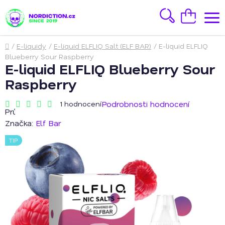
Přejít
na
Hledat
Nákupní
obsah
košík
Domů
/
E-liquidy
/
E-liquid ELFLIQ Salt (ELF BAR)
/
E-liquid ELFLIQ
Blueberry Sour Raspberry
E-liquid ELFLIQ Blueberry Sour
Raspberry
Podrobnosti hodnocení
1 hodnocení
Průměrné
hodnocení
Značka:
Elf Bar
produktu
je
TIP
5,0
z
5
hvězdiček.