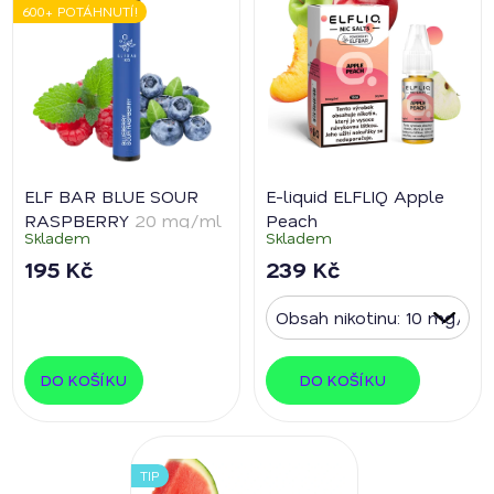
600+ POTÁHNUTÍ!
ELF BAR BLUE SOUR
E-liquid ELFLIQ Apple
RASPBERRY
20 mg/ml
Peach
Skladem
Skladem
195 Kč
239 Kč
DO KOŠÍKU
DO KOŠÍKU
TIP