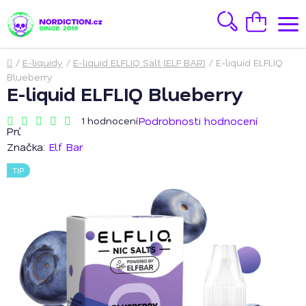
Přejít
na
Hledat
Nákupní
obsah
košík
Domů
/
E-liquidy
/
E-liquid ELFLIQ Salt (ELF BAR)
/
E-liquid ELFLIQ
Blueberry
E-liquid ELFLIQ Blueberry
Podrobnosti hodnocení
1 hodnocení
Průměrné
hodnocení
Značka:
Elf Bar
produktu
je
TIP
5,0
z
5
hvězdiček.