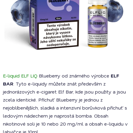
E-liquid ELF LIQ
Blueberry od známého výrobce
ELF
BAR
. Tyto e-liquidy můžete znát především z
jednorázových e-cigaret Elf Bar, kde jsou použity a jsou
zcela identické. Příchuť Blueberry je jednou z
nejoblíbenějších, sladká a intenzivní borůvková příchuť s
ledovým nádechem je naprostá bomba. Obsah
nikotinové soli je 10 nebo 20 mg/ml a obsah e-liquidu v
lahvičce je 10ml.