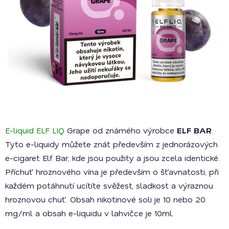
E-liquid ELF LIQ
Grape od známého výrobce
ELF BAR
.
Tyto e-liquidy můžete znát především z jednorázových
e-cigaret Elf Bar, kde jsou použity a jsou zcela identické.
Příchuť hroznového vína je především o šťavnatosti, při
každém potáhnutí ucítíte svěžest, sladkost a výraznou
hroznovou chuť. Obsah nikotinové soli je 10 nebo 20
mg/ml a obsah e-liquidu v lahvičce je 10ml.