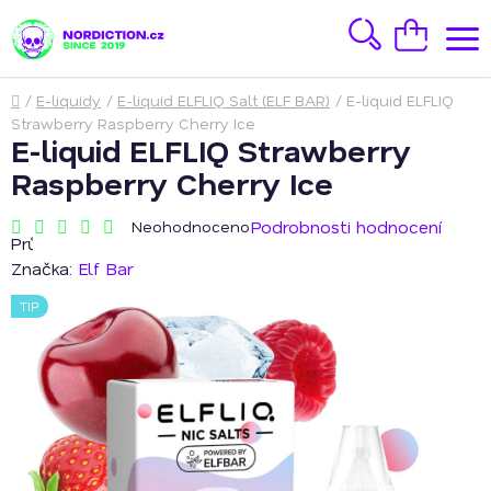
Přejít
na
Hledat
Nákupní
obsah
košík
Domů
/
E-liquidy
/
E-liquid ELFLIQ Salt (ELF BAR)
/
E-liquid ELFLIQ
Strawberry Raspberry Cherry Ice
E-liquid ELFLIQ Strawberry
Raspberry Cherry Ice
Podrobnosti hodnocení
Neohodnoceno
Průměrné
hodnocení
Značka:
Elf Bar
produktu
je
TIP
0,0
z
5
hvězdiček.