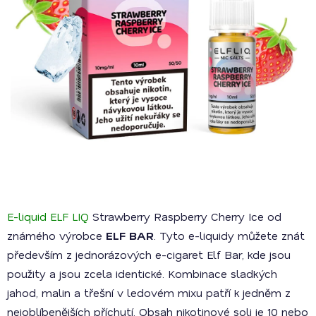
E-liquid ELF LIQ
Strawberry Raspberry Cherry Ice od
známého výrobce
ELF BAR
. Tyto e-liquidy můžete znát
především z jednorázových e-cigaret Elf Bar, kde jsou
použity a jsou zcela identické. Kombinace sladkých
jahod, malin a třešní v ledovém mixu patří k jedněm z
nejoblíbenějších příchutí. Obsah nikotinové soli je 10 nebo