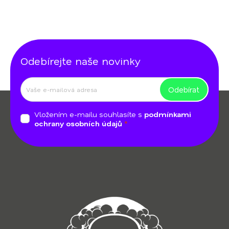
Odebírejte naše novinky
Odebírat
Z
á
Vložením e-mailu souhlasíte s
podmínkami
p
ochrany osobních údajů
a
t
í