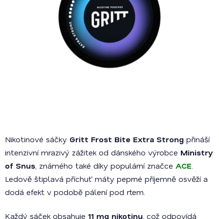
Nikotinové sáčky
Gritt Frost Bite Extra Strong
přináší
intenzivní mrazivý zážitek od dánského výrobce
Ministry
of Snus
, známého také díky populární značce
ACE
.
Ledově štiplavá příchuť máty peprné příjemně osvěží a
dodá efekt v podobě pálení pod rtem.
Každý sáček obsahuje
11 mg nikotinu
, což odpovídá