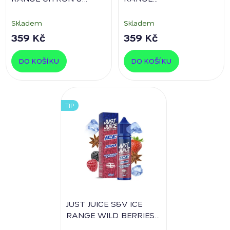
COCONUT
10ml
BLACKCURRANT &
LIME
10ml
Skladem
Skladem
359 Kč
359 Kč
DO KOŠÍKU
DO KOŠÍKU
TIP
JUST JUICE S&V ICE
RANGE WILD BERRIES
& ANISEED
10ml