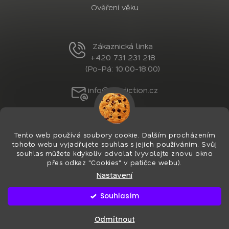
Ověření věku
Zákaznická linka
+420 731 231 218
(Po-Pá: 10:00-18:00)
info@nordiction.cz
Tento web používá soubory cookie. Dalším procházením
tohoto webu vyjadřujete souhlas s jejich používáním. Svůj
souhlas můžete kdykoliv odvolat (vyvolejte znovu okno
přes odkaz "Cookies" v patičce webu).
Nastavení
Vytvořil Shoptet Premium
&
PekneWeby
Copyright 2026
Nordiction.cz
. Všechna práva
Souhlasím
vyhrazena.
Upravit nastavení cookies
Používáme
ověření věku Adulto
Odmítnout