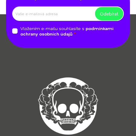
Odebírat
Z
á
Vložením e-mailu souhlasíte s
podmínkami
p
ochrany osobních údajů
a
t
í