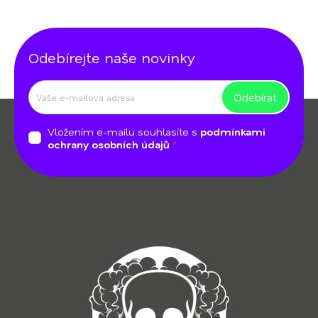
Odebírejte naše novinky
Odebírat
Z
á
Vložením e-mailu souhlasíte s
podmínkami
p
ochrany osobních údajů
a
t
í