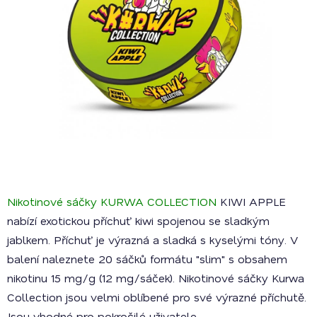
Nikotinové sáčky KURWA COLLECTION
KIWI APPLE
nabízí exotickou příchuť kiwi spojenou se sladkým
jablkem. Příchuť je výrazná a sladká s kyselými tóny. V
balení naleznete 20 sáčků formátu "slim" s obsahem
nikotinu 15 mg/g (12 mg/sáček). Nikotinové sáčky Kurwa
Collection jsou velmi oblíbené pro své výrazné příchutě.
Jsou vhodné pro pokročilé uživatele.