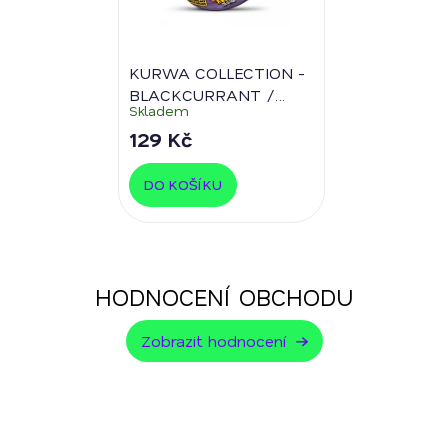
KURWA COLLECTION -
BLACKCURRANT /
Skladem
PURPLE GRAPE
12
129 Kč
mg/sáček
DO KOŠÍKU
HODNOCENÍ OBCHODU
Zobrazit hodnocení