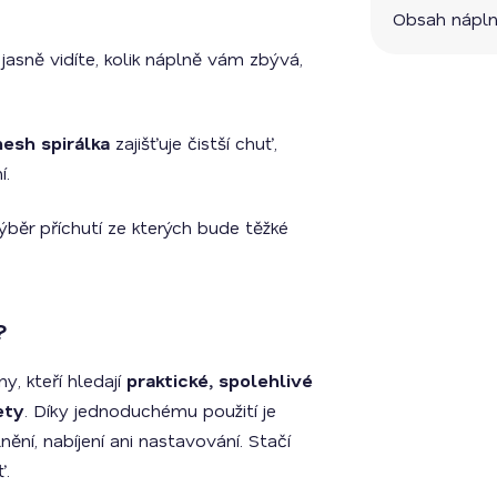
Obsah nápl
jasně vidíte, kolik náplně vám zbývá,
esh spirálka
zajišťuje čistší chuť,
í.
běr příchutí ze kterých bude těžké
?
, kteří hledají
praktické, spolehlivé
ety
. Díky jednoduchému použití je
ění, nabíjení ani nastavování. Stačí
ť.