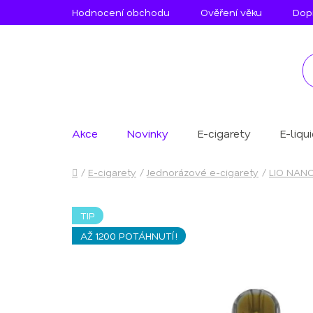
Přejít
Hodnocení obchodu
Ověření věku
Dopr
na
obsah
Akce
Novinky
E-cigarety
E-liqu
Domů
/
E-cigarety
/
Jednorázové e-cigarety
/
LIO NAN
TIP
AŽ 1200 POTÁHNUTÍ!