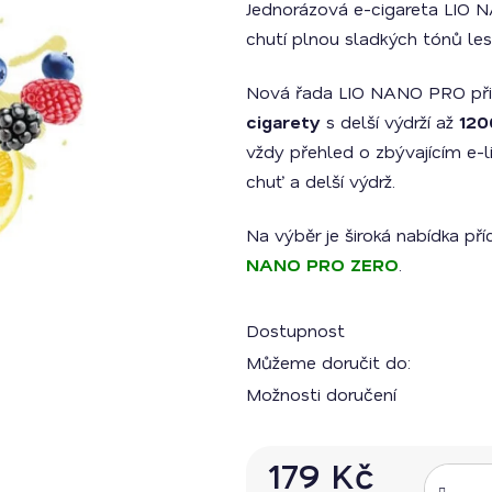
Jednorázová e-cigareta LIO
je
0,0
chutí plnou sladkých tónů les
z
5
hvězdiček.
Nová řada LIO NANO PRO při
cigarety
s delší výdrží až
120
vždy přehled o zbývajícím e-l
chuť a delší výdrž.
Na výběr je široká nabídka přích
NANO PRO ZERO
.
Dostupnost
Můžeme doručit do:
Možnosti doručení
179 Kč