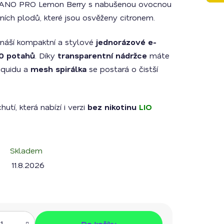
 NANO PRO Lemon Berry s nabušenou ovocnou
ních plodů, které jsou osvěženy citronem.
náší kompaktní a stylové
jednorázové e-
0 potahů
. Díky
transparentní nádržce
máte
iquidu a
mesh spirálka
se postará o čistší
utí, která nabízí i verzi
bez nikotinu
LIO
Skladem
11.8.2026
Do košíku