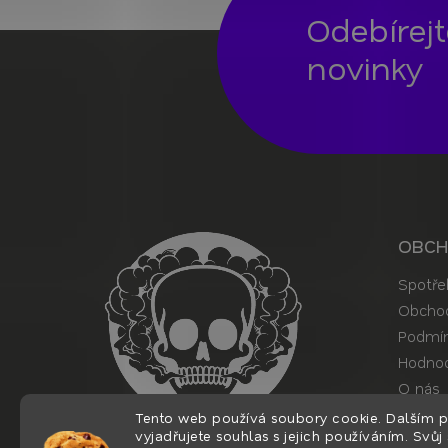
Odebírej
novinky
Z
á
p
a
t
í
OBC
Spotře
Obchod
Podmín
Hodnoc
O nás
Kontak
Tento web používá soubory cookie. Dalším 
vyjadřujete souhlas s jejich používáním. Svůj