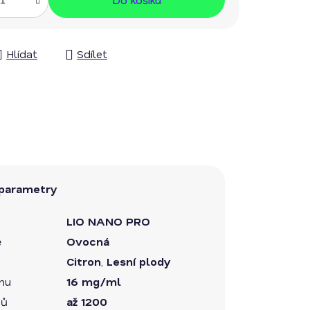
Hlídat
Sdílet
parametry
LIO NANO PRO
ě
Ovocná
Citron
,
Lesní plody
inu
16 mg/ml
hů
až 1200