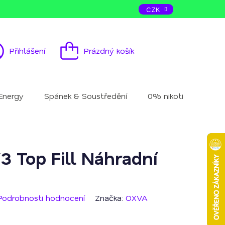
ás
Kontakt
CZK
Přihlášení
Prázdný košík
Nákupní
košík
Energy
Spánek & Soustředění
0% nikotinu
Mu
 Top Fill Náhradní
Podrobnosti hodnocení
Značka:
OXVA