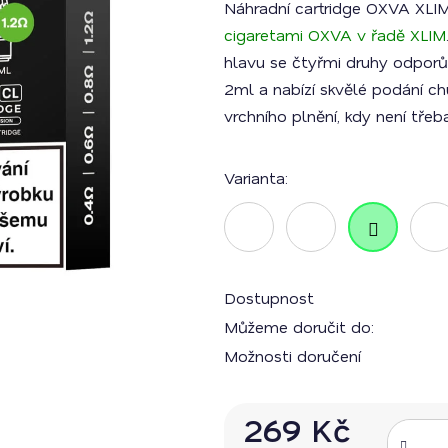
Náhradní cartridge OXVA XLIM 
je
0,0
cigaretami OXVA v řadě XLIM
z
5
hlavu se čtyřmi druhy odporů -
hvězdiček.
2ml a nabízí skvělé podání ch
vrchního plnění, kdy není třeb
Varianta:
Dostupnost
Můžeme doručit do:
Možnosti doručení
269 Kč