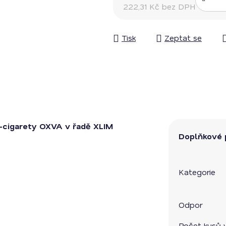
222,31 Kč bez DPH
Měrná cena:
Tisk
Zeptat se
e-cigarety OXVA v řadě XLIM
Doplňkové 
Kategorie
Odpor
Počet kusů 