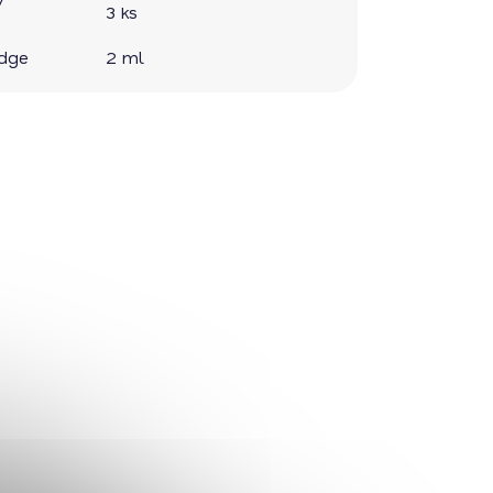
3 ks
idge
2 ml