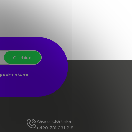
Odebírat
podmínkami
Zákaznická linka
+420 731 231 218