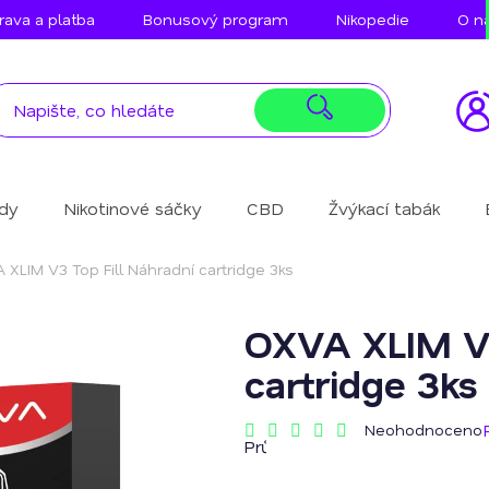
ava a platba
Bonusový program
Nikopedie
O n
idy
Nikotinové sáčky
CBD
Žvýkací tabák
 XLIM V3 Top Fill Náhradní cartridge 3ks
OXVA XLIM V3
cartridge 3ks
Neohodnoceno
Průměrné
hodnocení
produktu