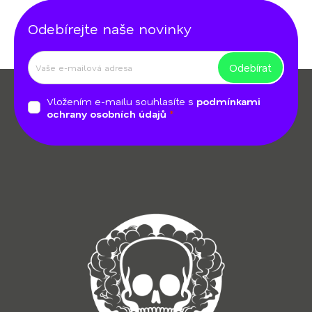
Odebírejte naše novinky
Odebírat
Z
á
Vložením e-mailu souhlasíte s
podmínkami
p
ochrany osobních údajů
a
t
í