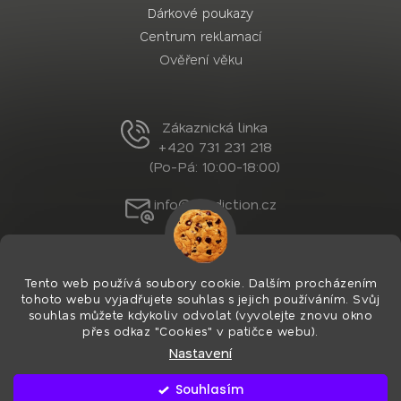
Dárkové poukazy
Centrum reklamací
Ověření věku
Zákaznická linka
+420 731 231 218
(Po-Pá: 10:00-18:00)
info@nordiction.cz
Tento web používá soubory cookie. Dalším procházením
tohoto webu vyjadřujete souhlas s jejich používáním. Svůj
souhlas můžete kdykoliv odvolat (vyvolejte znovu okno
přes odkaz "Cookies" v patičce webu).
Nastavení
Vytvořil Shoptet Premium
&
PekneWeby
Copyright 2026
Nordiction.cz
. Všechna práva
Souhlasím
vyhrazena.
Upravit nastavení cookies