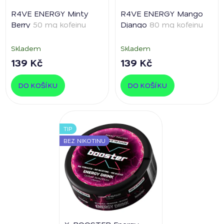
R4VE ENERGY Minty
R4VE ENERGY Mango
Berry
50 mg kofeinu
Django
80 mg kofeinu
Skladem
Skladem
139 Kč
139 Kč
DO KOŠÍKU
DO KOŠÍKU
TIP
BEZ NIKOTINU