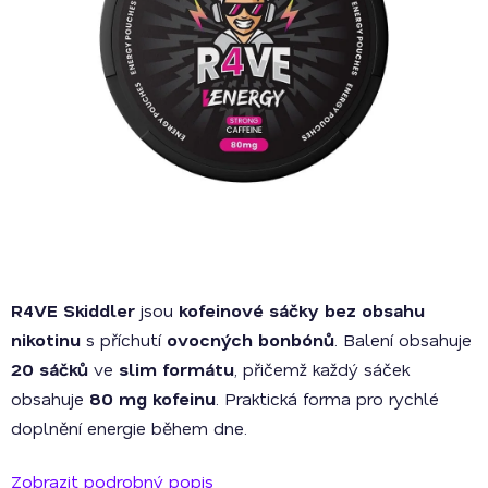
R4VE Skiddler
jsou
kofeinové sáčky bez obsahu
nikotinu
s příchutí
ovocných bonbónů
. Balení obsahuje
20 sáčků
ve
slim formátu
, přičemž každý sáček
obsahuje
80 mg kofeinu
. Praktická forma pro rychlé
doplnění energie během dne.
Zobrazit podrobný popis