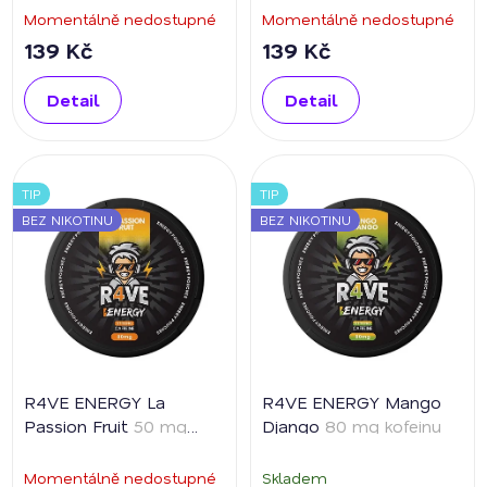
Momentálně nedostupné
Momentálně nedostupné
139 Kč
139 Kč
Detail
Detail
TIP
TIP
BEZ NIKOTINU
BEZ NIKOTINU
R4VE ENERGY La
R4VE ENERGY Mango
Passion Fruit
50 mg
Django
80 mg kofeinu
kofeinu
Momentálně nedostupné
Skladem