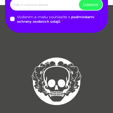
Odebírat
Z
á
Vložením e-mailu souhlasíte s
podmínkami
p
ochrany osobních údajů
a
t
í