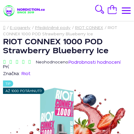
Přejít
na
Hledat
Nákupní
obsah
košík
Domů
/
E-cigarety
/
Předplněné pody
/
RIOT CONNEX
/
RIOT
CONNEX 1000 POD Strawberry Blueberry Ice
RIOT CONNEX 1000 POD
Strawberry Blueberry Ice
Podrobnosti hodnocení
Neohodnoceno
Průměrné
hodnocení
Značka:
Riot
produktu
je
TIP
0,0
z
AŽ 1000 POTÁHNUTÍ!
5
hvězdiček.