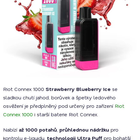
Riot Connex 1000
Strawberry Blueberry Ice
se
sladkou chutí jahod, borůvek a špetky ledového
osvěžení je předplněný po
d určený pro zařízení
Riot
Connex 1000
i starší baterie Riot Connex.
Nabízí
až 1000 potahů
,
průhlednou nádržku
pro
kontrolu e-liquidu,
technologii Ultra Puff
pro bohatší