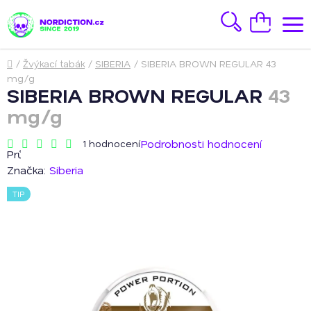
Přejít
na
Hledat
Nákupní
obsah
košík
Domů
/
Žvýkací tabák
/
SIBERIA
/
SIBERIA BROWN REGULAR
43
mg/g
SIBERIA BROWN REGULAR
43
mg/g
Podrobnosti hodnocení
1 hodnocení
Průměrné
hodnocení
Značka:
Siberia
produktu
je
TIP
5,0
z
5
hvězdiček.