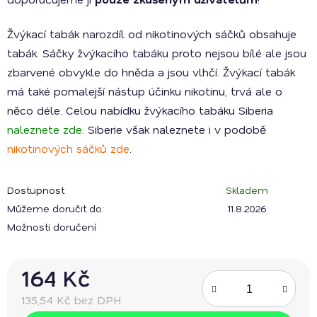
Žvýkací tabák narozdíl od nikotinových sáčků obsahuje
tabák. Sáčky žvýkacího tabáku proto nejsou bílé ale jsou
zbarvené obvykle do hněda a jsou vlhčí. Žvýkací tabák
má také pomalejší nástup účinku nikotinu, trvá ale o
něco déle. Celou nabídku žvýkacího tabáku Siberia
naleznete zde
. Siberie však naleznete i v podobě
nikotinových sáčků zde
.
Dostupnost
Skladem
Můžeme doručit do:
11.8.2026
Možnosti doručení
164 Kč
135,54 Kč bez DPH