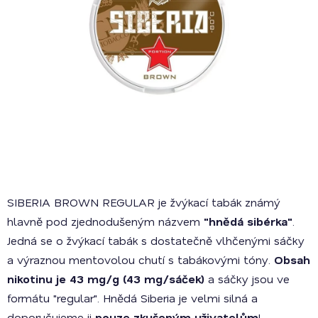
SIBERIA BROWN REGULAR je žvýkací tabák známý
hlavně pod zjednodušeným názvem
"hnědá sibérka"
.
Jedná se o žvýkací tabák s dostatečně vlhčenými sáčky
a výraznou mentovolou chutí s tabákovými tóny.
Obsah
nikotinu je 43 mg/g (43 mg/sáček)
a sáčky jsou ve
formátu "regular". Hnědá Siberia je velmi silná a
doporučujeme ji
pouze zkušeným uživatelům
!