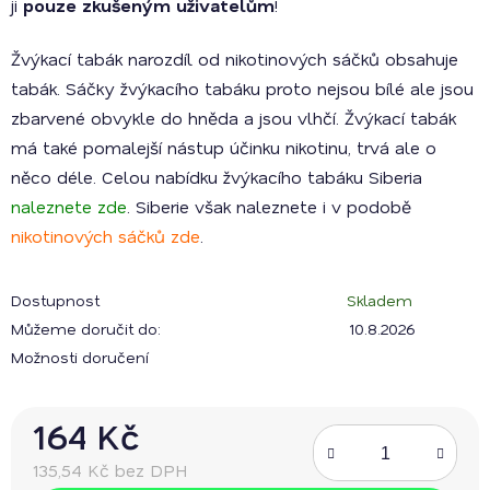
ji
pouze zkušeným uživatelům
!
Žvýkací tabák narozdíl od nikotinových sáčků obsahuje
tabák. Sáčky žvýkacího tabáku proto nejsou bílé ale jsou
zbarvené obvykle do hněda a jsou vlhčí. Žvýkací tabák
má také pomalejší nástup účinku nikotinu, trvá ale o
něco déle. Celou nabídku žvýkacího tabáku Siberia
naleznete zde
. Siberie však naleznete i v podobě
nikotinových sáčků zde
.
Dostupnost
Skladem
Můžeme doručit do:
10.8.2026
Možnosti doručení
164 Kč
135,54 Kč bez DPH