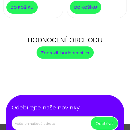
DO KOŠÍKU
DO KOŠÍKU
HODNOCENÍ OBCHODU
Zobrazit hodnocení
Odebírejte naše novinky
Odebírat
Z