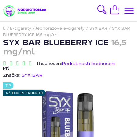
Přejít
na
Hledat
Nákupní
obsah
košík
Domů
/
E-cigarety
/
Jednorázové e-cigarety
/
SYX BAR
/
SYX BAR
BLUEBERRY ICE
16,5 mg/ml
SYX BAR BLUEBERRY ICE
16,5
mg/ml
Podrobnosti hodnocení
1 hodnocení
Průměrné
hodnocení
Značka:
SYX BAR
produktu
je
TIP
4,0
z
AŽ 1000 POTÁHNUTÍ!
5
hvězdiček.