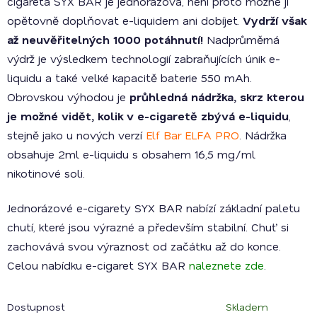
cigareta SYX BAR je jednorázová, není proto možné ji
opětovně doplňovat e-liquidem ani dobíjet.
Vydrží však
až neuvěřitelných 1000 potáhnutí!
Nadprůměrná
výdrž je výsledkem technologií zabraňujících únik e-
liquidu a také velké kapacitě baterie 550 mAh.
Obrovskou výhodou je
průhledná nádržka, skrz kterou
je možné vidět, kolik v e-cigaretě zbývá e-liquidu
,
stejně jako u nových verzí
Elf Bar ELFA PRO
. Nádržka
obsahuje 2ml e-liquidu s obsahem 16,5 mg/ml
nikotinové soli.
Jednorázové e-cigarety SYX BAR nabízí základní paletu
chutí, které jsou výrazné a především stabilní. Chuť si
zachovává svou výraznost od začátku až do konce.
Celou nabídku e-cigaret SYX BAR
naleznete zde
.
Dostupnost
Skladem