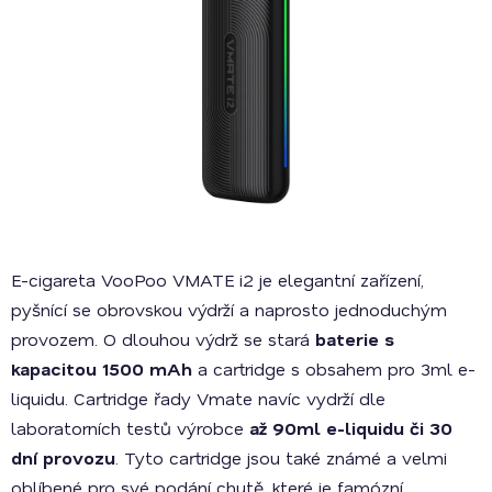
E-cigareta VooPoo VMATE i2 je elegantní zařízení,
pyšnící se obrovskou výdrží a naprosto jednoduchým
provozem. O dlouhou výdrž se stará
baterie s
kapacitou 1500 mAh
a cartridge s obsahem pro 3ml e-
liquidu. Cartridge řady Vmate navíc vydrží dle
laboratorních testů výrobce
až 90ml e-liquidu či 30
dní provozu
. Tyto cartridge jsou také známé a velmi
oblíbené pro své podání chutě, které je famózní.