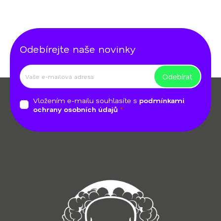
Odebírejte naše novinky
Odebírat
Z
á
Vložením e-mailu souhlasíte s
podmínkami
p
ochrany osobních údajů
a
t
í