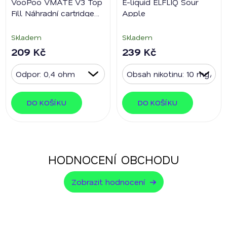
VooPoo VMATE V3 Top
E-liquid ELFLIQ Sour
Fill Náhradní cartridge
Apple
2ks
Skladem
Skladem
209 Kč
239 Kč
DO KOŠÍKU
DO KOŠÍKU
HODNOCENÍ OBCHODU
Zobrazit hodnocení