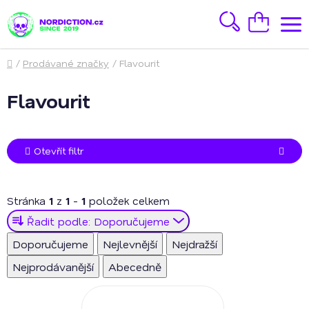
Přejít
na
Hledat
Nákupní
obsah
košík
Domů
/
Prodávané značky
/
Flavourit
Flavourit
Otevřít filtr
Stránka
1
z
1
-
1
položek celkem
Ř
Řadit podle:
Doporučujeme
a
Doporučujeme
Nejlevnější
Nejdražší
z
Nejprodávanější
Abecedně
e
V
n
ý
í