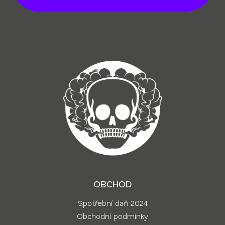
a
t
í
OBCHOD
Spotřební daň 2024
Obchodní podmínky