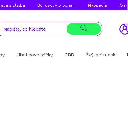
ava a platba
Bonusový program
Nikopedie
O n
idy
Nikotinové sáčky
CBD
Žvýkací tabák