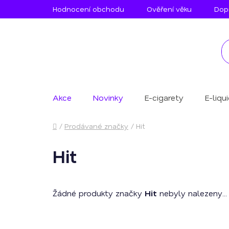
Přejít
Hodnocení obchodu
Ověření věku
Dopr
na
obsah
Akce
Novinky
E-cigarety
E-liqu
Domů
/
Prodávané značky
/
Hit
Hit
Žádné produkty značky
Hit
nebyly nalezeny...