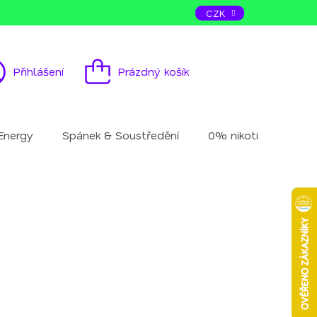
ás
Kontakt
CZK
Přihlášení
Prázdný košík
Nákupní
košík
Energy
Spánek & Soustředění
0% nikotinu
Mu