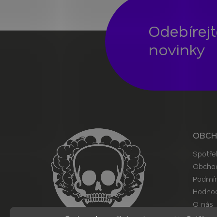
Odebírej
novinky
Z
á
p
a
t
í
OBC
Spotře
Obchod
Podmín
Hodnoc
O nás
Kontak