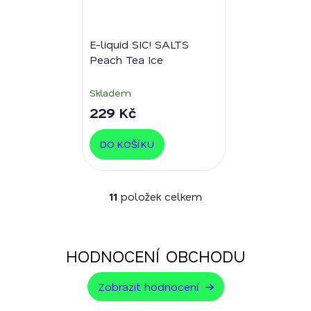
E-liquid SIC! SALTS
Peach Tea Ice
Skladem
229 Kč
DO KOŠÍKU
11
položek celkem
O
v
l
á
HODNOCENÍ OBCHODU
d
a
Zobrazit hodnocení
c
í