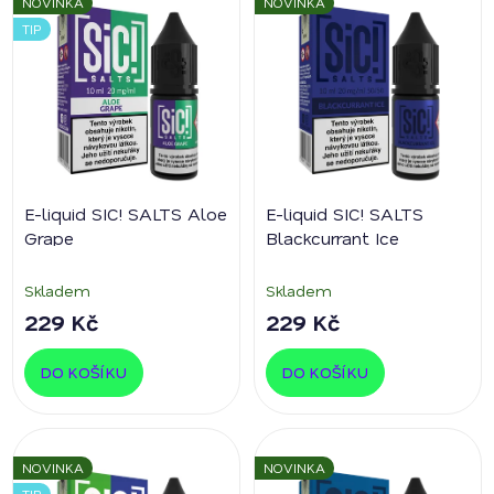
NOVINKA
NOVINKA
p
p
TIP
i
r
s
o
p
d
r
u
o
k
d
t
E-liquid SIC! SALTS Aloe
E-liquid SIC! SALTS
u
ů
Grape
Blackcurrant Ice
k
t
Skladem
Skladem
ů
229 Kč
229 Kč
DO KOŠÍKU
DO KOŠÍKU
NOVINKA
NOVINKA
TIP