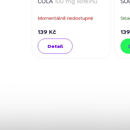
COLA
100 mg kofeinu
SO
mg 
Momentálně nedostupné
Skl
139 Kč
139
Detail