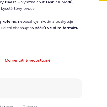
ry Beast
– Výrazná chuť
lesních plodů
,
e kyselé tóny ovoce.
 kofeinu
, neobsahuje nikotin a poskytuje
 Balení obsahuje
15 sáčků ve slim formátu
.
Momentálně nedostupné
Hlídat
Sdílet