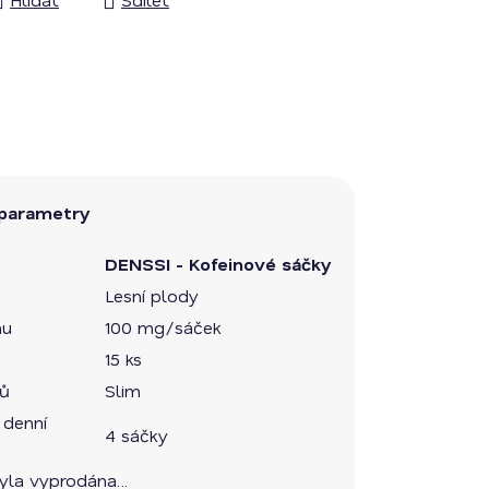
parametry
DENSSI - Kofeinové sáčky
Lesní plody
nu
100 mg/sáček
15 ks
ků
Slim
denní
4 sáčky
byla vyprodána…