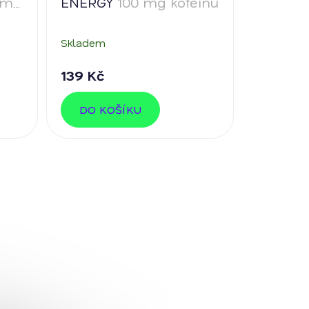
 mg
ENERGY
100 mg kofeinu
Skladem
139 Kč
DO KOŠÍKU