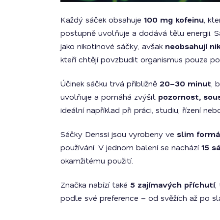
Každý sáček obsahuje
100 mg kofeinu
, kt
postupně uvolňuje a dodává tělu energii. 
jako nikotinové sáčky, avšak
neobsahují ni
kteří chtějí povzbudit organismus pouze po
Účinek sáčku trvá přibližně
20–30 minut
, 
uvolňuje a pomáhá zvýšit
pozornost, sous
ideální například při práci, studiu, řízení neb
Sáčky Denssi jsou vyrobeny ve
slim form
používání. V jednom balení se nachází
15 s
okamžitému použití.
Značka nabízí také
5 zajímavých příchutí
,
podle své preference – od svěžích až po s