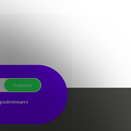
Odebírat
podmínkami