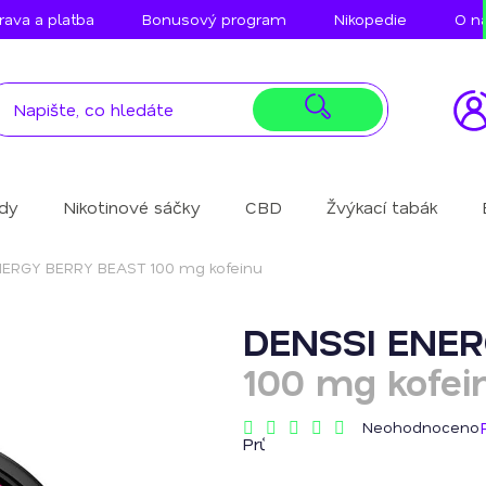
ava a platba
Bonusový program
Nikopedie
O n
idy
Nikotinové sáčky
CBD
Žvýkací tabák
NERGY BERRY BEAST
100 mg kofeinu
DENSSI ENE
100 mg kofei
Neohodnoceno
Průměrné
hodnocení
produktu