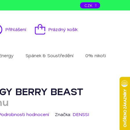
ás
Kontakt
CZK
Přihlášení
Prázdný košík
Nákupní
košík
Energy
Spánek & Soustředění
0% nikotinu
Mu
RGY BERRY BEAST
nu
Podrobnosti hodnocení
Značka:
DENSSI