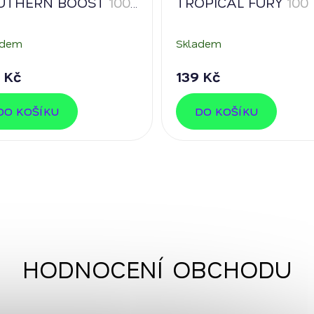
UTHERN BOOST
100
TROPICAL FURY
100
kofeinu
kofeinu
adem
Skladem
 Kč
139 Kč
DO KOŠÍKU
DO KOŠÍKU
HODNOCENÍ OBCHODU