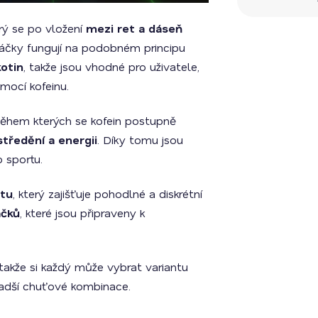
erý se po vložení
mezi ret a dáseň
Sáčky fungují na podobném principu
kotin
, takže jsou vhodné pro uživatele,
mocí kofeinu.
během kterých se kofein postupně
tředění a energii
. Díky tomu jsou
o sportu.
átu
, který zajišťuje pohodlné a diskrétní
áčků
, které jsou připraveny k
 takže si každý může vybrat variantu
ladší chuťové kombinace.