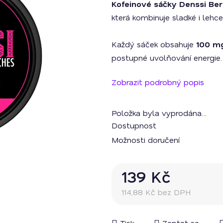
Kofeinové sáčky Denssi Ber
je
0,0
která kombinuje sladké i lehc
z
5
hvězdiček.
Každý sáček obsahuje
100 mg
postupné uvolňování energie.
Zobrazit podrobný popis
Položka byla vyprodána…
Dostupnost
Možnosti doručení
139 Kč
114,88 Kč bez DPH
Měrná cena:
Tisk
Zeptat se