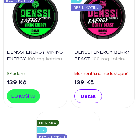
BEZ NIKOTINU
DENSSI ENERGY VIKING
DENSSI ENERGY BERRY
ENERGY
100 mg kofeinu
BEAST
100 mg kofeinu
Skladem
Momentálně nedostupné
139 Kč
139 Kč
Detail
DO KOŠÍKU
NOVINKA
TIP
BEZ NIKOTINU