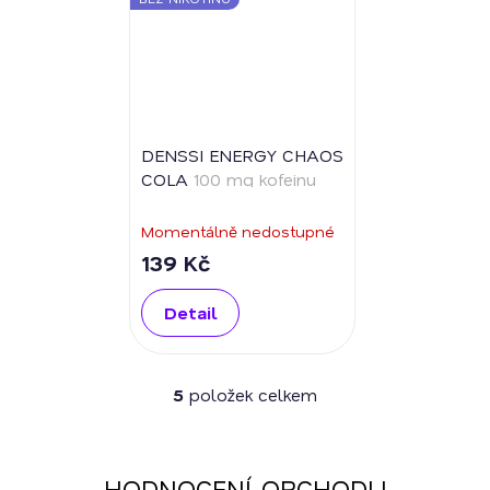
DENSSI ENERGY CHAOS
COLA
100 mg kofeinu
Momentálně nedostupné
139 Kč
Detail
5
položek celkem
O
v
l
á
HODNOCENÍ OBCHODU