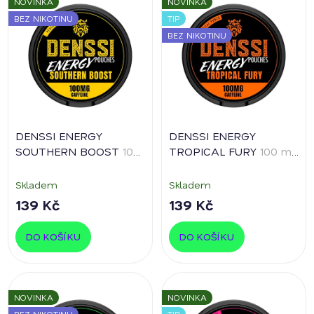
NOVINKA
NOVINKA
p
p
BEZ NIKOTINU
TIP
i
r
BEZ NIKOTINU
s
o
p
d
r
u
o
k
d
t
DENSSI ENERGY
DENSSI ENERGY
u
ů
SOUTHERN BOOST
100
TROPICAL FURY
100 mg
k
mg kofeinu
kofeinu
t
Skladem
Skladem
ů
139 Kč
139 Kč
DO KOŠÍKU
DO KOŠÍKU
NOVINKA
NOVINKA
BEZ NIKOTINU
TIP